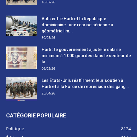
18/07/26
Les forces de l’ordre ont réussi à
neutraliser plusieurs bandits dans le cadre
d’une opération
Vols entre Haïti et la République
Le CEP a publié mardi le nouveau
dominicaine : une reprise aérienne à
calendrier électoral pour l’organisation des
élections dans le pays
géométrie lim...
30/05/26
La DGI promet une solution aux problèmes
d’immatriculation fiscale
Haïti : le gouvernement ajuste le salaire
minimum à 1 000 gourdes dans le secteur de
Gustavo Petro : Un appel à la solidarité
la...
entre Haïti et la Colombie pour des
solutions communes
06/05/26
Le CPT envisage de moderniser l’aéroport
Les États-Unis réaffirment leur soutien à
du Cap-Haitien et de construire un autre
aéroport
Haïti et à la Force de répression des gang...
25/04/26
Le président colombien, Gustavo Petro, a
visité la ville de Jacmel ce mercredi
Le conseiller-président, Fritz Alphonse Jean,
CATÉGORIE POPULAIRE
plaide pour l’obtention une aide de 200M$
pour Haïti
Politique
8124
Jour J – 2, des délégations commencent à
arriver à Jacmel en prélude au conseil des