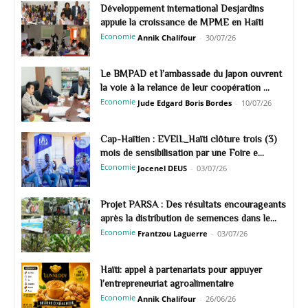
Développement international Desjardins
appuie la croissance de MPME en Haïti
Economie
Annik Chalifour
-
30/07/26
Le BMPAD et l’ambassade du Japon ouvrent
la voie à la relance de leur coopération ...
Economie
Jude Edgard Boris Bordes
-
10/07/26
Cap-Haïtien : EVEIL_Haïti clôture trois (3)
mois de sensibilisation par une Foire e...
Economie
Jocenel DEUS
-
03/07/26
Projet PARSA : Des résultats encourageants
après la distribution de semences dans le...
Economie
Frantzou Laguerre
-
03/07/26
Haïti: appel à partenariats pour appuyer
l’entrepreneuriat agroalimentaire
Economie
Annik Chalifour
-
26/06/26