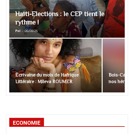
Haïti-Elections : le CEP tient le
rythme !
Pol
-
06/08/26
Écrivaine du mois de Hafrique
Bois-Caïman
Littéraire : Mileva ROUMER
nos héros o
ECONOMIE