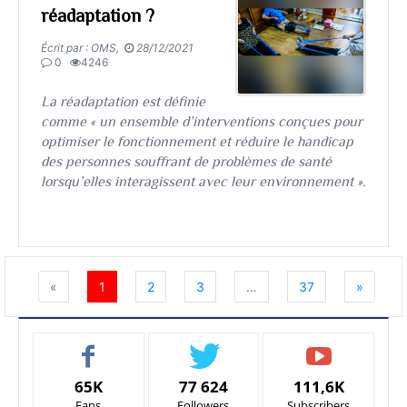
réadaptation ?
Écrit par : OMS,
28/12/2021
0
4246
La réadaptation est définie
comme « un ensemble d’interventions conçues pour
optimiser le fonctionnement et réduire le handicap
des personnes souffrant de problèmes de santé
lorsqu’elles interagissent avec leur environnement ».
«
1
2
3
…
37
»
65K
77 624
111,6K
Fans
Followers
Subscribers