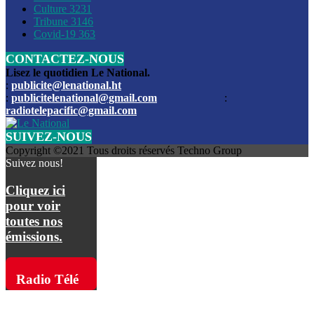
Culture
3231
Les funérailles du journaliste Jimmy Jean tué lors de l’atta
Tribune
3146
par les bandits
Covid-19
363
CONTACTEZ-NOUS
Des échanges de tirs entre les forces de l’ordre et des ban
signalés, mercredi
Lisez le quotidien Le National.
:
publicite@lenational.ht
:
publicitelenational@gmail.com
:
L’ancien directeur general de la police nationale d’Haiti, M
radiotelepacific@gmail.com
a été intronisé, mardi
SUIVEZ-NOUS
L’ex député Prophane Victor sous les verrous de la PNH. Il a
Copyright ©2021 Tous droits réservés Techno Group
dimanche par la DCPJ
Suivez nous!
Plus de 700 nouveaux policiers ont été gradués, vendredi, 
Cliquez ici
de Police nationale d’Haiti
pour voir
toutes nos
Le gouvernement américain a décidé de rembourser les fr
émissions.
dossier pour près de 100.000 migrants
La commission municipale de Pétion-Ville informe avoir pri
Radio Télé
mesures pour renforcer la sécurité
Pacific sur
L’Administration fédérale de l’Aviation (FAA) a atténué l’int