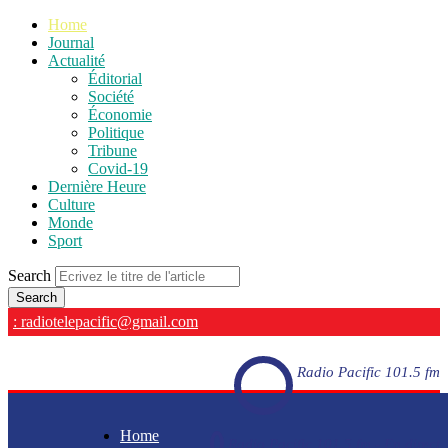
Home
Journal
Actualité
Éditorial
Société
Économie
Politique
Tribune
Covid-19
Dernière Heure
Culture
Monde
Sport
Search
: radiotelepacific@gmail.com
Radio Pacific 101.5 fm
Home
Radio Pacific 101.5 fm - En direct