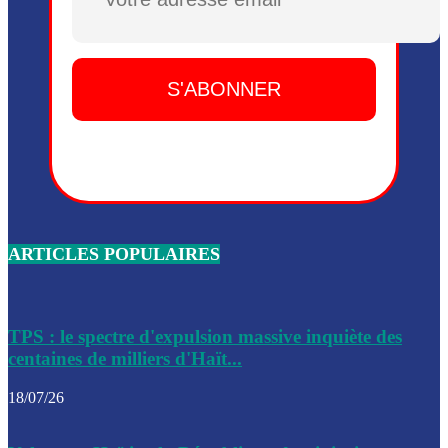
Plusieurs drones explosifs ont été largués dans la zone de 
Dieu, le mardi 2 juin.
Leslie Voltaire annonce la remise du pouvoir le 7 février, s
du 3 avril 2024
Médecins Sans Frontières (MSF) annonce la suspension de 
à Bel-Air
Nouveau Numéro d’Identification pour toute demande ou
renouvellement de passeport en Haïti
ARTICLES POPULAIRES
Le consul haïtien à Santiago démissionne, dénonçant les dif
migratoires des Haïtiens
Les forces de l’ordre ont lancé une vaste opération dans le
de Bel-Air et Bas-Delmas
TPS : le spectre d'expulsion massive inquiète des
centaines de milliers d'Haït...
Les forces de l’ordre ont réussi à neutraliser plusieurs ban
cadre d’une opération
18/07/26
Le CEP a publié mardi le nouveau calendrier électoral pour