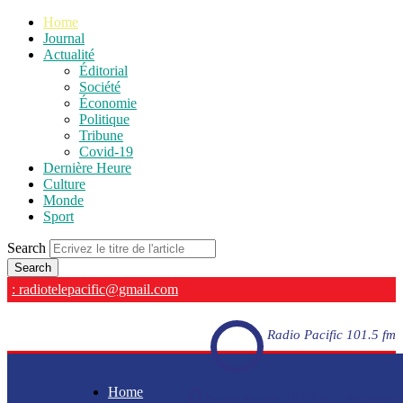
Home
Journal
Actualité
Éditorial
Société
Économie
Politique
Tribune
Covid-19
Dernière Heure
Culture
Monde
Sport
Search
: radiotelepacific@gmail.com
Radio Pacific 101.5 fm
Home
Radio Pacific 101.5 fm - En direct