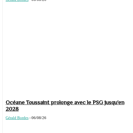
Océane Toussaint prolonge avec le PSG jusqu’en
2028
Gérald Bordes
-
06/08/26