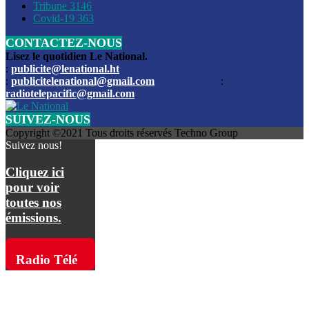
Les funérailles du journaliste Jimmy Jean tué lors de l’atta
Tribune
3146
par les bandits
Covid-19
363
CONTACTEZ-NOUS
Des échanges de tirs entre les forces de l’ordre et des ban
signalés, mercredi
Lisez le quotidien Le National.
:
publicite@lenational.ht
:
publicitelenational@gmail.com
:
L’ancien directeur general de la police nationale d’Haiti, M
radiotelepacific@gmail.com
a été intronisé, mardi
SUIVEZ-NOUS
L’ex député Prophane Victor sous les verrous de la PNH. Il a
Copyright ©2021 Tous droits réservés Techno Group
dimanche par la DCPJ
Suivez nous!
Plus de 700 nouveaux policiers ont été gradués, vendredi, 
Cliquez ici
de Police nationale d’Haiti
pour voir
toutes nos
Le gouvernement américain a décidé de rembourser les fr
émissions.
dossier pour près de 100.000 migrants
La commission municipale de Pétion-Ville informe avoir pri
Radio Télé
mesures pour renforcer la sécurité
Pacific sur
L’Administration fédérale de l’Aviation (FAA) a atténué l’int
vols vers Haïti