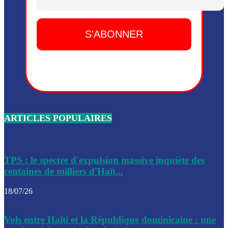
Dieu, le mardi 2 juin.
Leslie Voltaire annonce la remise du pouvoir le 7 février, s
du 3 avril 2024
Médecins Sans Frontières (MSF) annonce la suspension de 
à Bel-Air
Nouveau Numéro d’Identification pour toute demande ou
renouvellement de passeport en Haïti
ARTICLES POPULAIRES
Le consul haïtien à Santiago démissionne, dénonçant les dif
migratoires des Haïtiens
Les forces de l’ordre ont lancé une vaste opération dans le
de Bel-Air et Bas-Delmas
TPS : le spectre d'expulsion massive inquiète des
centaines de milliers d'Haït...
Les forces de l’ordre ont réussi à neutraliser plusieurs ban
cadre d’une opération
18/07/26
Le CEP a publié mardi le nouveau calendrier électoral pour
Vols entre Haïti et la République dominicaine : une
l’organisation des élections dans le pays