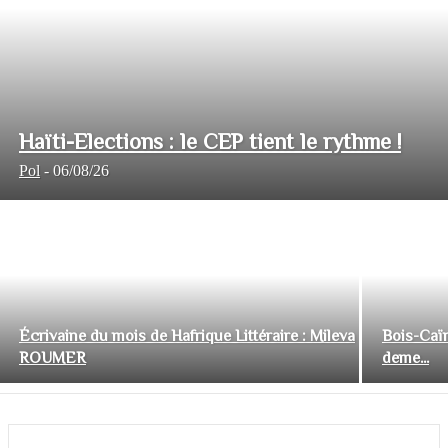
Haïti-Elections : le CEP tient le rythme !
Pol
-
06/08/26
Écrivaine du mois de Hafrique Littéraire : Mileva
Bois-Caïm
ROUMER
deme...