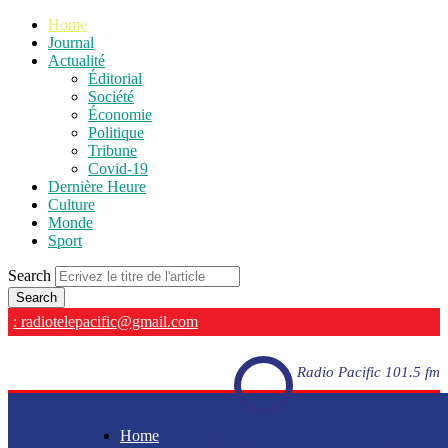
Home
Journal
Actualité
Éditorial
Société
Économie
Politique
Tribune
Covid-19
Dernière Heure
Culture
Monde
Sport
Search
: radiotelepacific@gmail.com
Radio Pacific 101.5 fm
Home
Radio Pacific 101.5 fm - En direct