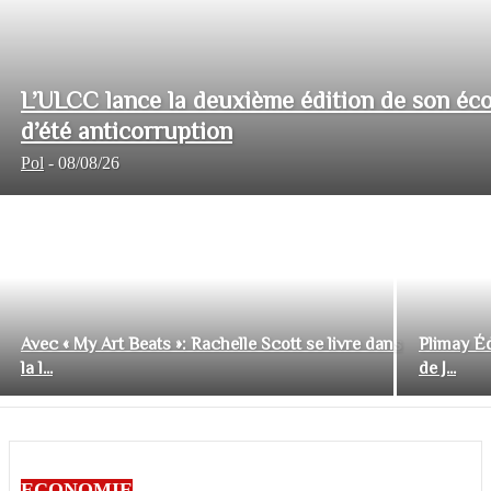
L’ULCC lance la deuxième édition de son éco
d’été anticorruption
Pol
-
08/08/26
Avec « My Art Beats »: Rachelle Scott se livre dans
Plimay Éd
la l...
de J...
ECONOMIE