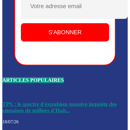
Plusieurs drones explosifs ont été largués dans la zone de 
Dieu, le mardi 2 juin.
Leslie Voltaire annonce la remise du pouvoir le 7 février, s
du 3 avril 2024
Médecins Sans Frontières (MSF) annonce la suspension de 
à Bel-Air
Nouveau Numéro d’Identification pour toute demande ou
renouvellement de passeport en Haïti
ARTICLES POPULAIRES
Le consul haïtien à Santiago démissionne, dénonçant les dif
migratoires des Haïtiens
Les forces de l’ordre ont lancé une vaste opération dans le
de Bel-Air et Bas-Delmas
TPS : le spectre d'expulsion massive inquiète des
centaines de milliers d'Haït...
Les forces de l’ordre ont réussi à neutraliser plusieurs ban
cadre d’une opération
18/07/26