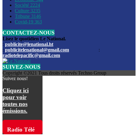
Société
2224
Culture
3235
Les funérailles du journaliste Jimmy Jean tué lors de l’atta
Tribune
3146
par les bandits
Covid-19
363
CONTACTEZ-NOUS
Des échanges de tirs entre les forces de l’ordre et des ban
signalés, mercredi
Lisez le quotidien Le National.
:
publicite@lenational.ht
:
publicitelenational@gmail.com
:
L’ancien directeur general de la police nationale d’Haiti, M
radiotelepacific@gmail.com
a été intronisé, mardi
SUIVEZ-NOUS
L’ex député Prophane Victor sous les verrous de la PNH. Il a
Copyright ©2021 Tous droits réservés Techno Group
dimanche par la DCPJ
Suivez nous!
Plus de 700 nouveaux policiers ont été gradués, vendredi, 
Cliquez ici
de Police nationale d’Haiti
pour voir
toutes nos
Le gouvernement américain a décidé de rembourser les fr
émissions.
dossier pour près de 100.000 migrants
La commission municipale de Pétion-Ville informe avoir pri
Radio Télé
mesures pour renforcer la sécurité