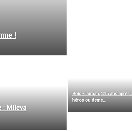
hme !
Bois-Caïman, 235 ans après :
héros ou deme...
 : Mileva