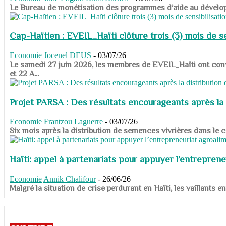
​​​​​​​Le Bureau de monétisation des programmes d’aide au dévelo
Cap-Haïtien : EVEIL_Haïti clôture trois (3) mois de sen
Economie
Jocenel DEUS
-
03/07/26
Le samedi 27 juin 2026, les membres de EVEIL_Haïti ont convié
et 22 A...
Projet PARSA : Des résultats encourageants après la 
Economie
Frantzou Laguerre
-
03/07/26
​​​​​​​Six mois après la distribution de semences vivrières dans 
Haïti: appel à partenariats pour appuyer l’entreprene
Economie
Annik Chalifour
-
26/06/26
​​​​​​​Malgré la situation de crise perdurant en Haïti, les vailla