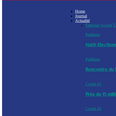
Home
Journal
Actualité
Éditorial
Société
É
Politique
Haïti-Elections
Politique
Rencontre du P
Covid-19
Près de 15 mil
Covid-19