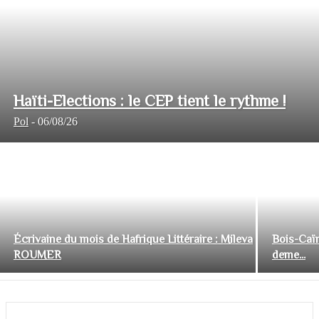
Haïti-Elections : le CEP tient le rythme !
Pol
-
06/08/26
Écrivaine du mois de Hafrique Littéraire : Mileva
Bois-Caïm
ROUMER
deme...