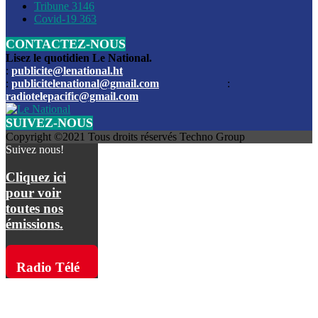
Les funérailles du journaliste Jimmy Jean tué lors de l’atta
Tribune
3146
par les bandits
Covid-19
363
CONTACTEZ-NOUS
Des échanges de tirs entre les forces de l’ordre et des ban
signalés, mercredi
Lisez le quotidien Le National.
:
publicite@lenational.ht
:
publicitelenational@gmail.com
:
L’ancien directeur general de la police nationale d’Haiti, M
radiotelepacific@gmail.com
a été intronisé, mardi
SUIVEZ-NOUS
L’ex député Prophane Victor sous les verrous de la PNH. Il a
Copyright ©2021 Tous droits réservés Techno Group
dimanche par la DCPJ
Suivez nous!
Plus de 700 nouveaux policiers ont été gradués, vendredi, 
Cliquez ici
de Police nationale d’Haiti
pour voir
toutes nos
Le gouvernement américain a décidé de rembourser les fr
émissions.
dossier pour près de 100.000 migrants
La commission municipale de Pétion-Ville informe avoir pri
Radio Télé
mesures pour renforcer la sécurité
Pacific sur
L’Administration fédérale de l’Aviation (FAA) a atténué l’int
vols vers Haïti