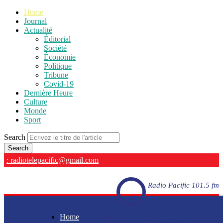
Home
Journal
Actualité
Éditorial
Société
Économie
Politique
Tribune
Covid-19
Dernière Heure
Culture
Monde
Sport
Search
: radiotelepacific@gmail.com
Radio Pacific 101.5 fm
Home
Radio Pacific 101.5 fm - En direct