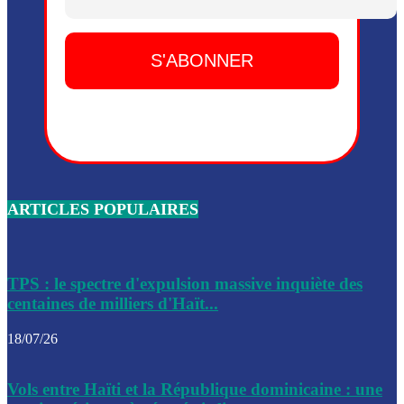
Dieu, le mardi 2 juin.
Leslie Voltaire annonce la remise du pouvoir le 7 février, s
du 3 avril 2024
Médecins Sans Frontières (MSF) annonce la suspension de 
à Bel-Air
Nouveau Numéro d’Identification pour toute demande ou
renouvellement de passeport en Haïti
ARTICLES POPULAIRES
Le consul haïtien à Santiago démissionne, dénonçant les dif
migratoires des Haïtiens
Les forces de l’ordre ont lancé une vaste opération dans le
de Bel-Air et Bas-Delmas
TPS : le spectre d'expulsion massive inquiète des
centaines de milliers d'Haït...
Les forces de l’ordre ont réussi à neutraliser plusieurs ban
cadre d’une opération
18/07/26
Le CEP a publié mardi le nouveau calendrier électoral pour
Vols entre Haïti et la République dominicaine : une
l’organisation des élections dans le pays