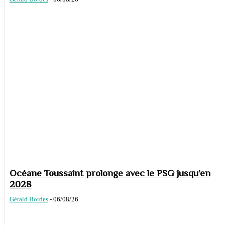
Océane Toussaint prolonge avec le PSG jusqu’en
2028
Gérald Bordes
-
06/08/26