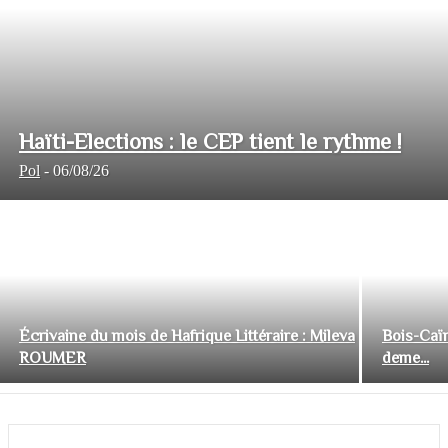
Haïti-Elections : le CEP tient le rythme !
Pol
-
06/08/26
Écrivaine du mois de Hafrique Littéraire : Mileva
Bois-Caïm
ROUMER
deme...