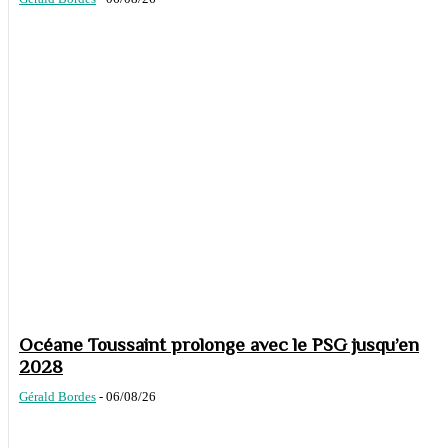
Océane Toussaint prolonge avec le PSG jusqu’en
2028
Gérald Bordes
-
06/08/26