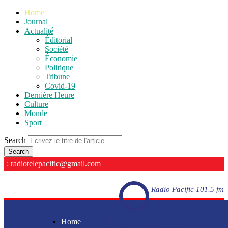
Home
Journal
Actualité
Éditorial
Société
Économie
Politique
Tribune
Covid-19
Dernière Heure
Culture
Monde
Sport
Search
: radiotelepacific@gmail.com
Radio Pacific 101.5 fm
Home
Radio Pacific 101.5 fm - En direct