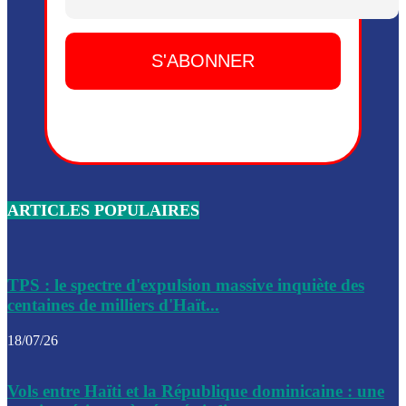
Dieu, le mardi 2 juin.
Leslie Voltaire annonce la remise du pouvoir le 7 février, s
du 3 avril 2024
Médecins Sans Frontières (MSF) annonce la suspension de 
à Bel-Air
Nouveau Numéro d’Identification pour toute demande ou
renouvellement de passeport en Haïti
ARTICLES POPULAIRES
Le consul haïtien à Santiago démissionne, dénonçant les dif
migratoires des Haïtiens
Les forces de l’ordre ont lancé une vaste opération dans le
de Bel-Air et Bas-Delmas
TPS : le spectre d'expulsion massive inquiète des
centaines de milliers d'Haït...
Les forces de l’ordre ont réussi à neutraliser plusieurs ban
cadre d’une opération
18/07/26
Le CEP a publié mardi le nouveau calendrier électoral pour
Vols entre Haïti et la République dominicaine : une
l’organisation des élections dans le pays