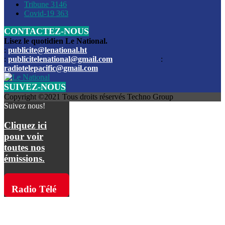
Les funérailles du journaliste Jimmy Jean tué lors de l’atta
Tribune
3146
par les bandits
Covid-19
363
CONTACTEZ-NOUS
Des échanges de tirs entre les forces de l’ordre et des ban
signalés, mercredi
Lisez le quotidien Le National.
:
publicite@lenational.ht
:
publicitelenational@gmail.com
:
L’ancien directeur general de la police nationale d’Haiti, M
radiotelepacific@gmail.com
a été intronisé, mardi
SUIVEZ-NOUS
L’ex député Prophane Victor sous les verrous de la PNH. Il a
Copyright ©2021 Tous droits réservés Techno Group
dimanche par la DCPJ
Suivez nous!
Plus de 700 nouveaux policiers ont été gradués, vendredi, 
Cliquez ici
de Police nationale d’Haiti
pour voir
toutes nos
Le gouvernement américain a décidé de rembourser les fr
émissions.
dossier pour près de 100.000 migrants
La commission municipale de Pétion-Ville informe avoir pri
Radio Télé
mesures pour renforcer la sécurité
Pacific sur
L’Administration fédérale de l’Aviation (FAA) a atténué l’int
vols vers Haïti