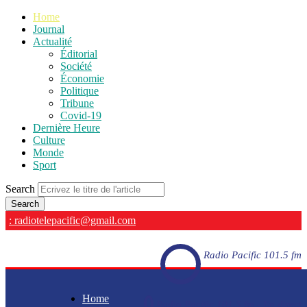
Home
Journal
Actualité
Éditorial
Société
Économie
Politique
Tribune
Covid-19
Dernière Heure
Culture
Monde
Sport
Search
: radiotelepacific@gmail.com
Radio Pacific 101.5 fm
Home
Radio Pacific 101.5 fm - En direct