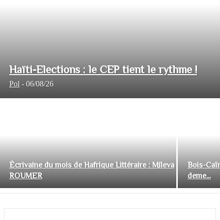
Haïti-Elections : le CEP tient le rythme !
Pol
-
06/08/26
Écrivaine du mois de Hafrique Littéraire : Mileva
Bois-Caïm
ROUMER
deme...