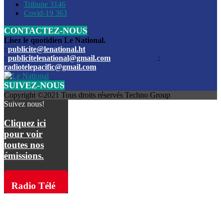
Les funérailles du journaliste Jimmy Jean tué lors de l’atta
Tribune
3146
par les bandits
Covid-19
363
CONTACTEZ-NOUS
Des échanges de tirs entre les forces de l’ordre et des ban
signalés, mercredi
Lisez le quotidien Le National.
:
publicite@lenational.ht
:
publicitelenational@gmail.com
:
L’ancien directeur general de la police nationale d’Haiti, M
radiotelepacific@gmail.com
a été intronisé, mardi
SUIVEZ-NOUS
L’ex député Prophane Victor sous les verrous de la PNH. Il a
Copyright ©2021 Tous droits réservés Techno Group
dimanche par la DCPJ
Suivez nous!
Plus de 700 nouveaux policiers ont été gradués, vendredi, 
Cliquez ici
de Police nationale d’Haiti
pour voir
toutes nos
Le gouvernement américain a décidé de rembourser les fr
émissions.
dossier pour près de 100.000 migrants
La commission municipale de Pétion-Ville informe avoir pri
Radio Télé
mesures pour renforcer la sécurité
Pacific sur
L’Administration fédérale de l’Aviation (FAA) a atténué l’int
vols vers Haïti