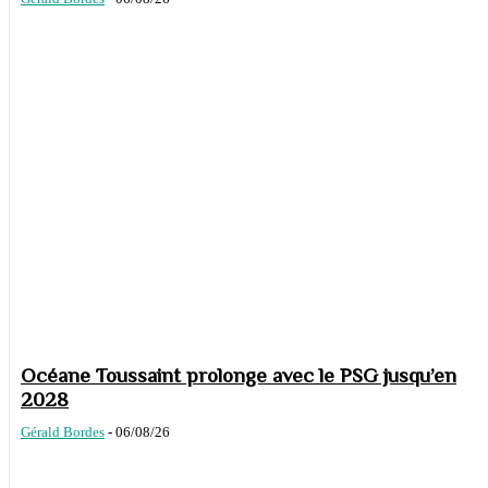
Océane Toussaint prolonge avec le PSG jusqu’en
2028
Gérald Bordes
-
06/08/26