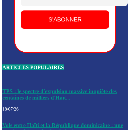
Dieu, le mardi 2 juin.
Leslie Voltaire annonce la remise du pouvoir le 7 février, s
du 3 avril 2024
Médecins Sans Frontières (MSF) annonce la suspension de 
à Bel-Air
Nouveau Numéro d’Identification pour toute demande ou
renouvellement de passeport en Haïti
ARTICLES POPULAIRES
Le consul haïtien à Santiago démissionne, dénonçant les dif
migratoires des Haïtiens
Les forces de l’ordre ont lancé une vaste opération dans le
de Bel-Air et Bas-Delmas
TPS : le spectre d'expulsion massive inquiète des
centaines de milliers d'Haït...
Les forces de l’ordre ont réussi à neutraliser plusieurs ban
cadre d’une opération
18/07/26
Le CEP a publié mardi le nouveau calendrier électoral pour
Vols entre Haïti et la République dominicaine : une
l’organisation des élections dans le pays