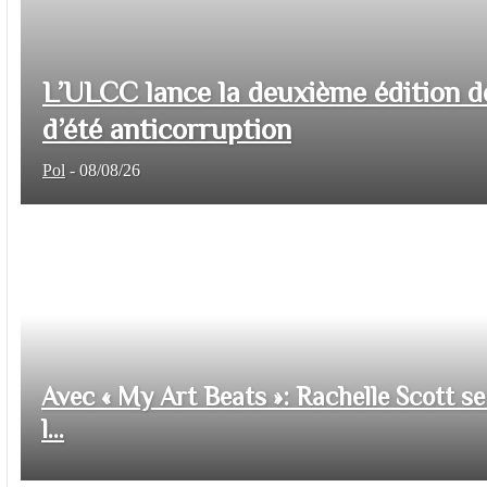
L’ULCC lance la deuxième édition d
d’été anticorruption
Pol
-
08/08/26
Avec « My Art Beats »: Rachelle Scott se 
l...