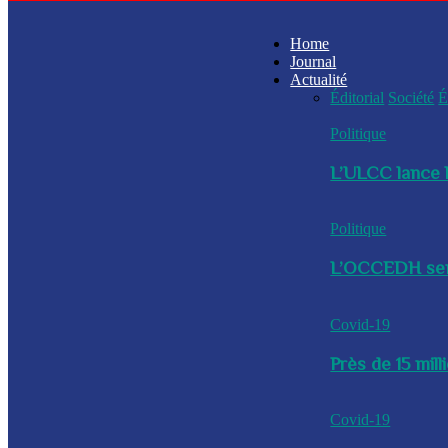
Home
Journal
Actualité
Éditorial
Société
É
Politique
L’ULCC lance l
Politique
L’OCCEDH sensi
Covid-19
Près de 15 mil
Covid-19