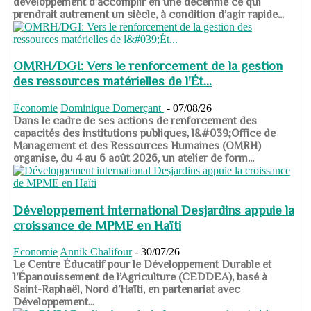
développement d’accomplir en une décennie ce qui
prendrait autrement un siècle, à condition d’agir rapide...
OMRH/DGI: Vers le renforcement de la gestion
des ressources matérielles de l'Ét...
Economie
Dominique Domerçant
-
07/08/26
Dans le cadre de ses actions de renforcement des
capacités des institutions publiques, l&#039;Office de
Management et des Ressources Humaines (OMRH)
organise, du 4 au 6 août 2026, un atelier de form...
Développement international Desjardins appuie la
croissance de MPME en Haïti
Economie
Annik Chalifour
-
30/07/26
​​​​​​​Le Centre Éducatif pour le Développement Durable et
l’Épanouissement de l’Agriculture (CEDDEA), basé à
Saint-Raphaël, Nord d’Haïti, en partenariat avec
Développement...