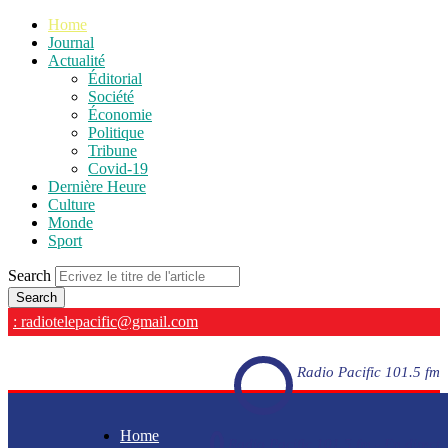
Home
Journal
Actualité
Éditorial
Société
Économie
Politique
Tribune
Covid-19
Dernière Heure
Culture
Monde
Sport
Search
: radiotelepacific@gmail.com
Radio Pacific 101.5 fm
Home
Radio Pacific 101.5 fm - En direct