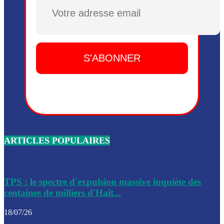
Dieu, le mardi 2 juin.
Plusieurs drones explosifs ont été largués dans la zone de 
Dieu, le mardi 2 juin.
Leslie Voltaire annonce la remise du pouvoir le 7 février, s
du 3 avril 2024
Médecins Sans Frontières (MSF) annonce la suspension de 
à Bel-Air
Nouveau Numéro d’Identification pour toute demande ou
renouvellement de passeport en Haïti
ARTICLES POPULAIRES
Le consul haïtien à Santiago démissionne, dénonçant les dif
migratoires des Haïtiens
Les forces de l’ordre ont lancé une vaste opération dans le
de Bel-Air et Bas-Delmas
TPS : le spectre d'expulsion massive inquiète des
centaines de milliers d'Haït...
Les forces de l’ordre ont réussi à neutraliser plusieurs ban
cadre d’une opération
18/07/26