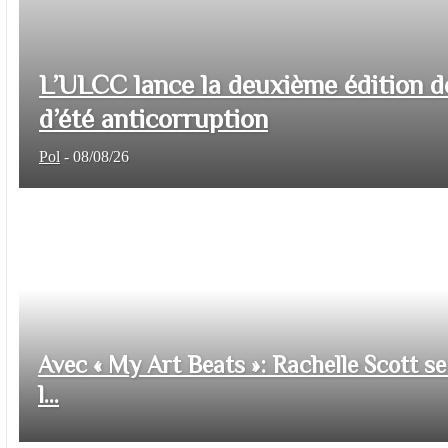
L’ULCC lance la deuxième édition d
d’été anticorruption
Pol
-
08/08/26
Avec « My Art Beats »: Rachelle Scott se 
l...