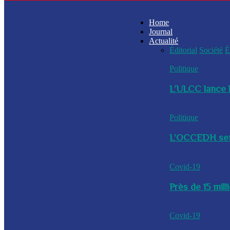
Home
Journal
Actualité
Éditorial
Société
É
Politique
L’ULCC lance l
Politique
L’OCCEDH sensi
Covid-19
Près de 15 mil
Covid-19