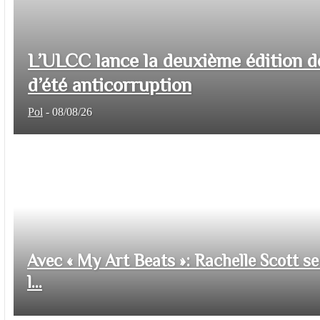
L’ULCC lance la deuxième édition d
d’été anticorruption
Pol
-
08/08/26
Avec « My Art Beats »: Rachelle Scott se 
l...