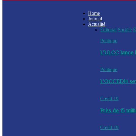
Home
Journal
Actualité
Éditorial
Société
É
Politique
L’ULCC lance l
Politique
L’OCCEDH sensi
Covid-19
Près de 15 mil
Covid-19