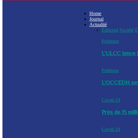
Home
Journal
Actualité
Éditorial
Société
É
Politique
L’ULCC lance l
Politique
L’OCCEDH sensi
Covid-19
Près de 15 mil
Covid-19