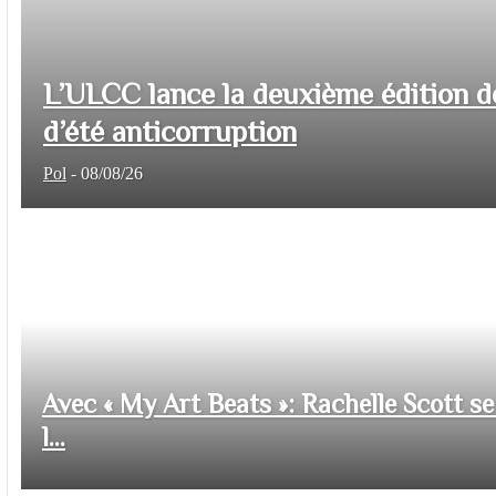
L’ULCC lance la deuxième édition d
d’été anticorruption
Pol
-
08/08/26
Avec « My Art Beats »: Rachelle Scott se 
l...