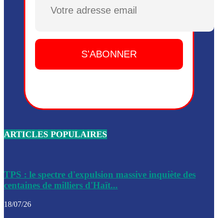
Plusieurs drones explosifs ont été largués dans la zone de 
Dieu, le mardi 2 juin.
Leslie Voltaire annonce la remise du pouvoir le 7 février, s
du 3 avril 2024
Médecins Sans Frontières (MSF) annonce la suspension de 
à Bel-Air
Nouveau Numéro d’Identification pour toute demande ou
renouvellement de passeport en Haïti
ARTICLES POPULAIRES
Le consul haïtien à Santiago démissionne, dénonçant les dif
migratoires des Haïtiens
Les forces de l’ordre ont lancé une vaste opération dans le
de Bel-Air et Bas-Delmas
TPS : le spectre d'expulsion massive inquiète des
centaines de milliers d'Haït...
Les forces de l’ordre ont réussi à neutraliser plusieurs ban
cadre d’une opération
18/07/26