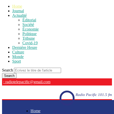
Home
Journal
Actualité
Éditorial
Société
Économie
Politique
Tribune
Covid-19
Dernière Heure
Culture
Monde
Sport
Search
: radiotelepacific@gmail.com
Radio Pacific 101.5 fm
Home
Radio Pacific 101.5 fm - En direct