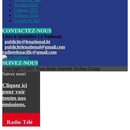
Société
2224
Culture
3235
Les funérailles du journaliste Jimmy Jean tué lors de l’atta
Tribune
3146
par les bandits
Covid-19
363
CONTACTEZ-NOUS
Des échanges de tirs entre les forces de l’ordre et des ban
signalés, mercredi
Lisez le quotidien Le National.
:
publicite@lenational.ht
:
publicitelenational@gmail.com
:
L’ancien directeur general de la police nationale d’Haiti, M
radiotelepacific@gmail.com
a été intronisé, mardi
SUIVEZ-NOUS
L’ex député Prophane Victor sous les verrous de la PNH. Il a
Copyright ©2021 Tous droits réservés Techno Group
dimanche par la DCPJ
Suivez nous!
Plus de 700 nouveaux policiers ont été gradués, vendredi, 
Cliquez ici
de Police nationale d’Haiti
pour voir
toutes nos
Le gouvernement américain a décidé de rembourser les fr
émissions.
dossier pour près de 100.000 migrants
La commission municipale de Pétion-Ville informe avoir pri
Radio Télé
mesures pour renforcer la sécurité