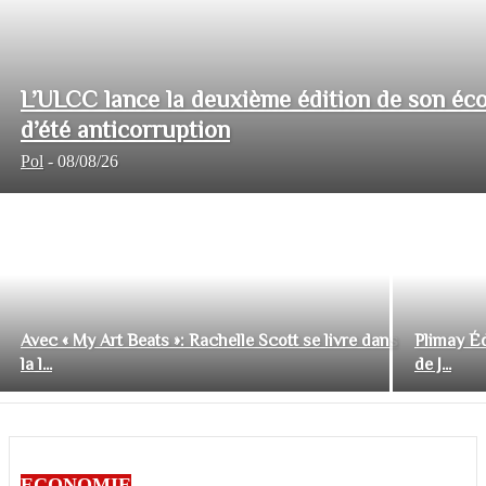
L’ULCC lance la deuxième édition de son éco
d’été anticorruption
Pol
-
08/08/26
Avec « My Art Beats »: Rachelle Scott se livre dans
Plimay Éd
la l...
de J...
ECONOMIE