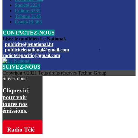
Société
2224
Culture
3235
Les funérailles du journaliste Jimmy Jean tué lors de l’atta
Tribune
3146
par les bandits
Covid-19
363
CONTACTEZ-NOUS
Des échanges de tirs entre les forces de l’ordre et des ban
signalés, mercredi
Lisez le quotidien Le National.
:
publicite@lenational.ht
:
publicitelenational@gmail.com
:
L’ancien directeur general de la police nationale d’Haiti, M
radiotelepacific@gmail.com
a été intronisé, mardi
SUIVEZ-NOUS
L’ex député Prophane Victor sous les verrous de la PNH. Il a
Copyright ©2021 Tous droits réservés Techno Group
dimanche par la DCPJ
Suivez nous!
Plus de 700 nouveaux policiers ont été gradués, vendredi, 
Cliquez ici
de Police nationale d’Haiti
pour voir
toutes nos
Le gouvernement américain a décidé de rembourser les fr
émissions.
dossier pour près de 100.000 migrants
La commission municipale de Pétion-Ville informe avoir pri
Radio Télé
mesures pour renforcer la sécurité