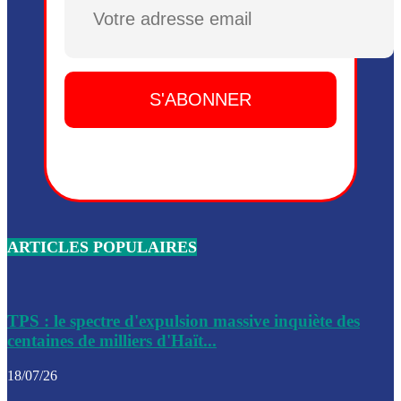
Plusieurs drones explosifs ont été largués dans la zone de 
Dieu, le mardi 2 juin.
Leslie Voltaire annonce la remise du pouvoir le 7 février, s
du 3 avril 2024
Médecins Sans Frontières (MSF) annonce la suspension de 
à Bel-Air
Nouveau Numéro d’Identification pour toute demande ou
renouvellement de passeport en Haïti
ARTICLES POPULAIRES
Le consul haïtien à Santiago démissionne, dénonçant les dif
migratoires des Haïtiens
Les forces de l’ordre ont lancé une vaste opération dans le
de Bel-Air et Bas-Delmas
TPS : le spectre d'expulsion massive inquiète des
centaines de milliers d'Haït...
Les forces de l’ordre ont réussi à neutraliser plusieurs ban
cadre d’une opération
18/07/26