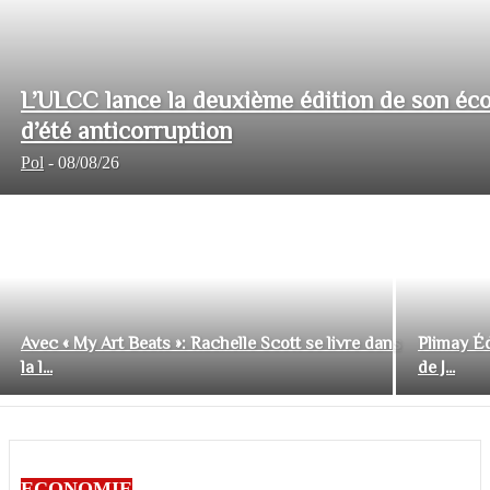
L’ULCC lance la deuxième édition de son éco
d’été anticorruption
Pol
-
08/08/26
Avec « My Art Beats »: Rachelle Scott se livre dans
Plimay Éd
la l...
de J...
ECONOMIE