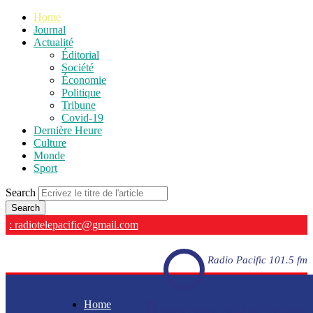
Home
Journal
Actualité
Éditorial
Société
Économie
Politique
Tribune
Covid-19
Dernière Heure
Culture
Monde
Sport
Search
: radiotelepacific@gmail.com
Radio Pacific 101.5 fm
Home
Radio Pacific 101.5 fm - En direct