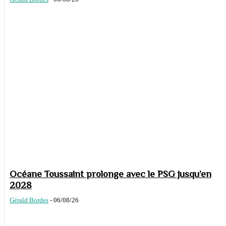
Océane Toussaint prolonge avec le PSG jusqu’en
2028
Gérald Bordes
-
06/08/26