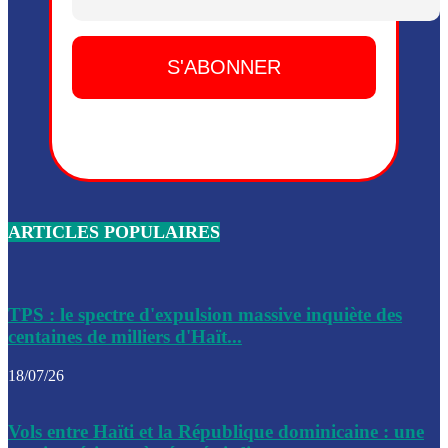
Dieu, le mardi 2 juin.
Leslie Voltaire annonce la remise du pouvoir le 7 février, s
du 3 avril 2024
Médecins Sans Frontières (MSF) annonce la suspension de 
à Bel-Air
Nouveau Numéro d’Identification pour toute demande ou
renouvellement de passeport en Haïti
ARTICLES POPULAIRES
Le consul haïtien à Santiago démissionne, dénonçant les dif
migratoires des Haïtiens
Les forces de l’ordre ont lancé une vaste opération dans le
de Bel-Air et Bas-Delmas
TPS : le spectre d'expulsion massive inquiète des
centaines de milliers d'Haït...
Les forces de l’ordre ont réussi à neutraliser plusieurs ban
cadre d’une opération
18/07/26
Le CEP a publié mardi le nouveau calendrier électoral pour
Vols entre Haïti et la République dominicaine : une
l’organisation des élections dans le pays