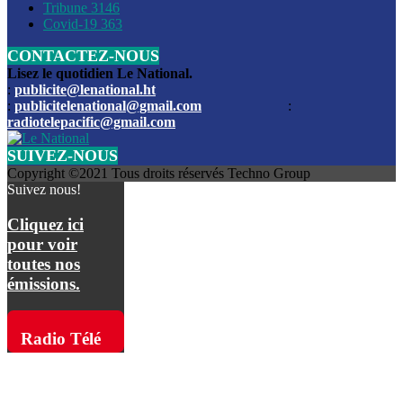
Les funérailles du journaliste Jimmy Jean tué lors de l’atta
Tribune
3146
par les bandits
Covid-19
363
CONTACTEZ-NOUS
Des échanges de tirs entre les forces de l’ordre et des ban
signalés, mercredi
Lisez le quotidien Le National.
:
publicite@lenational.ht
:
publicitelenational@gmail.com
:
L’ancien directeur general de la police nationale d’Haiti, M
radiotelepacific@gmail.com
a été intronisé, mardi
SUIVEZ-NOUS
L’ex député Prophane Victor sous les verrous de la PNH. Il a
Copyright ©2021 Tous droits réservés Techno Group
dimanche par la DCPJ
Suivez nous!
Plus de 700 nouveaux policiers ont été gradués, vendredi, 
Cliquez ici
de Police nationale d’Haiti
pour voir
toutes nos
Le gouvernement américain a décidé de rembourser les fr
émissions.
dossier pour près de 100.000 migrants
La commission municipale de Pétion-Ville informe avoir pri
Radio Télé
mesures pour renforcer la sécurité
Pacific sur
L’Administration fédérale de l’Aviation (FAA) a atténué l’int
vols vers Haïti