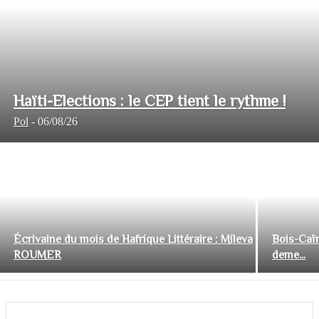
Haïti-Elections : le CEP tient le rythme !
Pol
-
06/08/26
Écrivaine du mois de Hafrique Littéraire : Mileva
Bois-Caïm
ROUMER
deme...