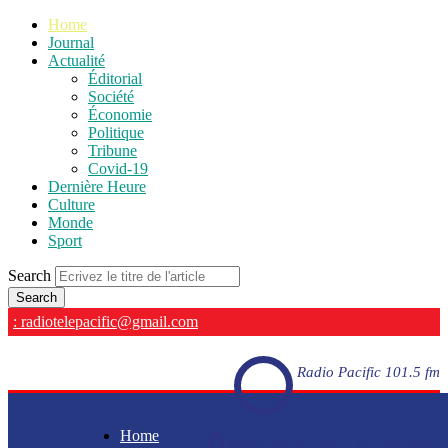
Home
Journal
Actualité
Éditorial
Société
Économie
Politique
Tribune
Covid-19
Dernière Heure
Culture
Monde
Sport
Search
: radiotelepacific@gmail.com
Radio Pacific 101.5 fm
Home
Radio Pacific 101.5 fm - En direct