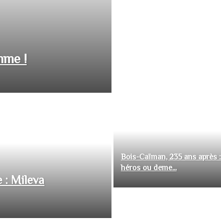
hme !
Bois-Caïman, 235 ans après :
héros ou deme...
 : Mileva