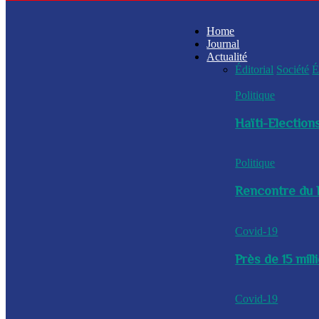
Home
Journal
Actualité
Éditorial
Société
É
Politique
Haïti-Elections
Politique
Rencontre du P
Covid-19
Près de 15 mil
Covid-19