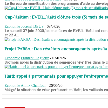
​​​​​​​Le Bureau de monétisation des programmes d’aide au dévelo
Cap-Haïtien : EVEIL_Haïti clôture trois (3) mois de sen
Economie
Jocenel DEUS
-
03/07/26
Le samedi 27 juin 2026, les membres de EVEIL_Haïti ont convié
et 22 A...
Projet PARSA : Des résultats encourageants après la 
Economie
Frantzou Laguerre
-
03/07/26
​​​​​​​Six mois après la distribution de semences vivrières dans 
Haïti: appel à partenariats pour appuyer l’entreprene
Economie
Annik Chalifour
-
26/06/26
​​​​​​​Malgré la situation de crise perdurant en Haïti, les vailla