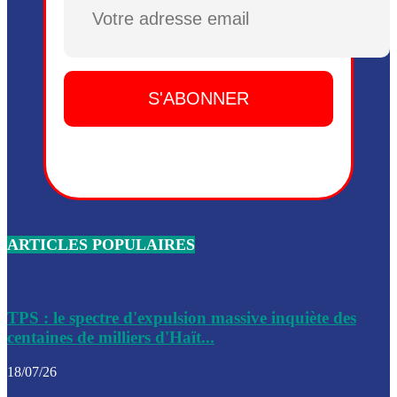
Plusieurs drones explosifs ont été largués dans la zone de 
Dieu, le mardi 2 juin.
Leslie Voltaire annonce la remise du pouvoir le 7 février, s
du 3 avril 2024
Médecins Sans Frontières (MSF) annonce la suspension de 
à Bel-Air
Nouveau Numéro d’Identification pour toute demande ou
renouvellement de passeport en Haïti
ARTICLES POPULAIRES
Le consul haïtien à Santiago démissionne, dénonçant les dif
migratoires des Haïtiens
Les forces de l’ordre ont lancé une vaste opération dans le
de Bel-Air et Bas-Delmas
TPS : le spectre d'expulsion massive inquiète des
centaines de milliers d'Haït...
Les forces de l’ordre ont réussi à neutraliser plusieurs ban
cadre d’une opération
18/07/26