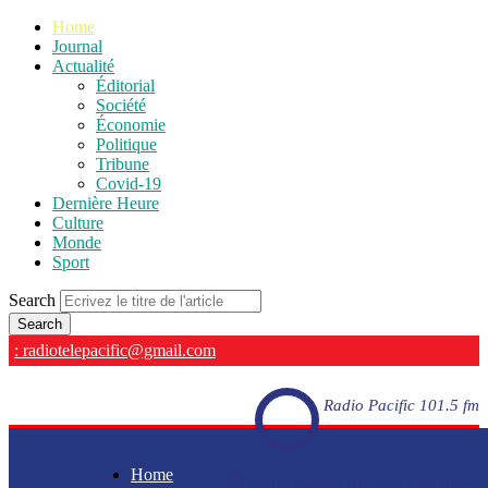
Home
Journal
Actualité
Éditorial
Société
Économie
Politique
Tribune
Covid-19
Dernière Heure
Culture
Monde
Sport
Search
: radiotelepacific@gmail.com
Radio Pacific 101.5 fm
Home
Radio Pacific 101.5 fm - En direct