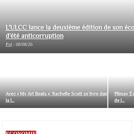
L’ULCC lance la deuxième édition de son éco
d’été anticorruption
Pol
-
08/08/26
Avec « My Art Beats »: Rachelle Scott se livre dans
Plimay Éd
la l...
de J...
ECONOMIE