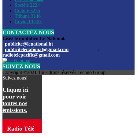
Société
2224
Culture
3235
Les funérailles du journaliste Jimmy Jean tué lors de l’atta
Tribune
3146
par les bandits
Covid-19
363
CONTACTEZ-NOUS
Des échanges de tirs entre les forces de l’ordre et des ban
signalés, mercredi
Lisez le quotidien Le National.
:
publicite@lenational.ht
:
publicitelenational@gmail.com
:
L’ancien directeur general de la police nationale d’Haiti, M
radiotelepacific@gmail.com
a été intronisé, mardi
SUIVEZ-NOUS
L’ex député Prophane Victor sous les verrous de la PNH. Il a
Copyright ©2021 Tous droits réservés Techno Group
dimanche par la DCPJ
Suivez nous!
Plus de 700 nouveaux policiers ont été gradués, vendredi, 
Cliquez ici
de Police nationale d’Haiti
pour voir
toutes nos
Le gouvernement américain a décidé de rembourser les fr
émissions.
dossier pour près de 100.000 migrants
La commission municipale de Pétion-Ville informe avoir pri
Radio Télé
mesures pour renforcer la sécurité