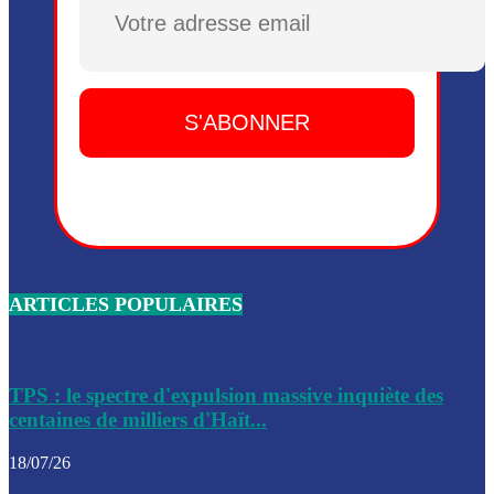
Plusieurs drones explosifs ont été largués dans la zone de 
Dieu, le mardi 2 juin.
Leslie Voltaire annonce la remise du pouvoir le 7 février, s
du 3 avril 2024
Médecins Sans Frontières (MSF) annonce la suspension de 
à Bel-Air
Nouveau Numéro d’Identification pour toute demande ou
renouvellement de passeport en Haïti
ARTICLES POPULAIRES
Le consul haïtien à Santiago démissionne, dénonçant les dif
migratoires des Haïtiens
Les forces de l’ordre ont lancé une vaste opération dans le
de Bel-Air et Bas-Delmas
TPS : le spectre d'expulsion massive inquiète des
centaines de milliers d'Haït...
Les forces de l’ordre ont réussi à neutraliser plusieurs ban
cadre d’une opération
18/07/26