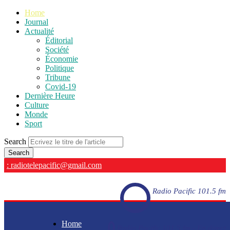
Home
Journal
Actualité
Éditorial
Société
Économie
Politique
Tribune
Covid-19
Dernière Heure
Culture
Monde
Sport
Search
: radiotelepacific@gmail.com
Radio Pacific 101.5 fm
Home
Radio Pacific 101.5 fm - En direct