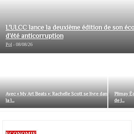
L’ULCC lance la deuxième édition de son éco
d’été anticorruption
Pol
-
08/08/26
Avec « My Art Beats »: Rachelle Scott se livre dans
Plimay Éd
la l...
de J...
ECONOMIE