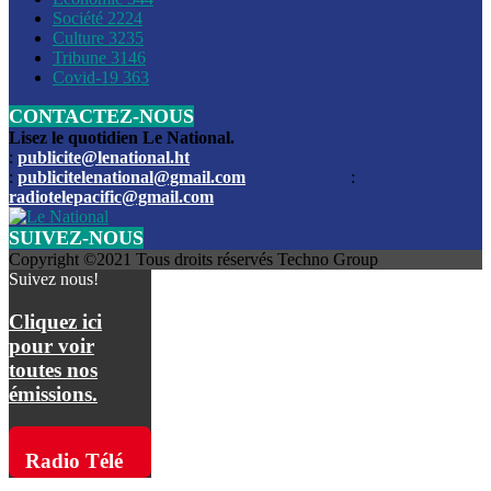
Société
2224
Culture
3235
Les funérailles du journaliste Jimmy Jean tué lors de l’atta
Tribune
3146
par les bandits
Covid-19
363
CONTACTEZ-NOUS
Des échanges de tirs entre les forces de l’ordre et des ban
signalés, mercredi
Lisez le quotidien Le National.
:
publicite@lenational.ht
:
publicitelenational@gmail.com
:
L’ancien directeur general de la police nationale d’Haiti, M
radiotelepacific@gmail.com
a été intronisé, mardi
SUIVEZ-NOUS
L’ex député Prophane Victor sous les verrous de la PNH. Il a
Copyright ©2021 Tous droits réservés Techno Group
dimanche par la DCPJ
Suivez nous!
Plus de 700 nouveaux policiers ont été gradués, vendredi, 
Cliquez ici
de Police nationale d’Haiti
pour voir
toutes nos
Le gouvernement américain a décidé de rembourser les fr
émissions.
dossier pour près de 100.000 migrants
La commission municipale de Pétion-Ville informe avoir pri
Radio Télé
mesures pour renforcer la sécurité