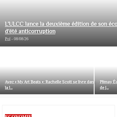
L’ULCC lance la deuxième édition de son éco
d’été anticorruption
Pol
-
08/08/26
Avec « My Art Beats »: Rachelle Scott se livre dans
Plimay Éd
la l...
de J...
ECONOMIE