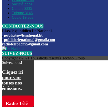
Société
2224
Culture
3235
Les funérailles du journaliste Jimmy Jean tué lors de l’atta
Tribune
3146
par les bandits
Covid-19
363
CONTACTEZ-NOUS
Des échanges de tirs entre les forces de l’ordre et des ban
signalés, mercredi
Lisez le quotidien Le National.
:
publicite@lenational.ht
:
publicitelenational@gmail.com
:
L’ancien directeur general de la police nationale d’Haiti, M
radiotelepacific@gmail.com
a été intronisé, mardi
SUIVEZ-NOUS
L’ex député Prophane Victor sous les verrous de la PNH. Il a
Copyright ©2021 Tous droits réservés Techno Group
dimanche par la DCPJ
Suivez nous!
Plus de 700 nouveaux policiers ont été gradués, vendredi, 
Cliquez ici
de Police nationale d’Haiti
pour voir
toutes nos
Le gouvernement américain a décidé de rembourser les fr
émissions.
dossier pour près de 100.000 migrants
La commission municipale de Pétion-Ville informe avoir pri
Radio Télé
mesures pour renforcer la sécurité