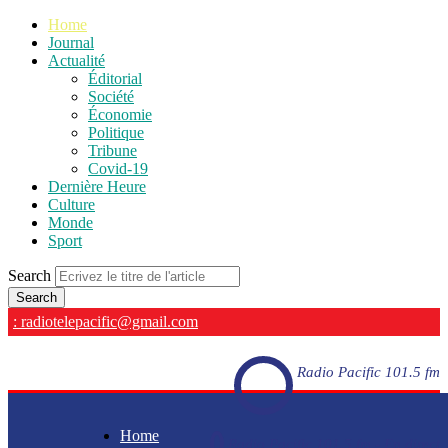
Home
Journal
Actualité
Éditorial
Société
Économie
Politique
Tribune
Covid-19
Dernière Heure
Culture
Monde
Sport
Search
: radiotelepacific@gmail.com
Radio Pacific 101.5 fm
Home
Radio Pacific 101.5 fm - En direct