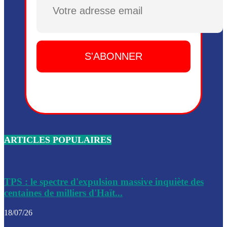
Plusieurs drones explosifs ont été largués dans la zone de 
Dieu, le mardi 2 juin.
Leslie Voltaire annonce la remise du pouvoir le 7 février, s
du 3 avril 2024
Médecins Sans Frontières (MSF) annonce la suspension de 
à Bel-Air
Nouveau Numéro d’Identification pour toute demande ou
renouvellement de passeport en Haïti
ARTICLES POPULAIRES
Le consul haïtien à Santiago démissionne, dénonçant les dif
migratoires des Haïtiens
Les forces de l’ordre ont lancé une vaste opération dans le
de Bel-Air et Bas-Delmas
TPS : le spectre d'expulsion massive inquiète des
centaines de milliers d'Haït...
Les forces de l’ordre ont réussi à neutraliser plusieurs ban
cadre d’une opération
18/07/26