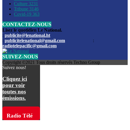
Culture
3231
Les funérailles du journaliste Jimmy Jean tué lors de l’atta
Tribune
3146
par les bandits
Covid-19
363
CONTACTEZ-NOUS
Des échanges de tirs entre les forces de l’ordre et des ban
signalés, mercredi
Lisez le quotidien Le National.
:
publicite@lenational.ht
:
publicitelenational@gmail.com
:
L’ancien directeur general de la police nationale d’Haiti, M
radiotelepacific@gmail.com
a été intronisé, mardi
SUIVEZ-NOUS
L’ex député Prophane Victor sous les verrous de la PNH. Il a
Copyright ©2021 Tous droits réservés Techno Group
dimanche par la DCPJ
Suivez nous!
Plus de 700 nouveaux policiers ont été gradués, vendredi, 
Cliquez ici
de Police nationale d’Haiti
pour voir
toutes nos
Le gouvernement américain a décidé de rembourser les fr
émissions.
dossier pour près de 100.000 migrants
La commission municipale de Pétion-Ville informe avoir pri
Radio Télé
mesures pour renforcer la sécurité
Pacific sur
L’Administration fédérale de l’Aviation (FAA) a atténué l’int