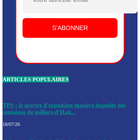
Plusieurs drones explosifs ont été largués dans la zone de 
Dieu, le mardi 2 juin.
Leslie Voltaire annonce la remise du pouvoir le 7 février, s
du 3 avril 2024
Médecins Sans Frontières (MSF) annonce la suspension de 
à Bel-Air
Nouveau Numéro d’Identification pour toute demande ou
renouvellement de passeport en Haïti
ARTICLES POPULAIRES
Le consul haïtien à Santiago démissionne, dénonçant les dif
migratoires des Haïtiens
Les forces de l’ordre ont lancé une vaste opération dans le
de Bel-Air et Bas-Delmas
TPS : le spectre d'expulsion massive inquiète des
centaines de milliers d'Haït...
Les forces de l’ordre ont réussi à neutraliser plusieurs ban
cadre d’une opération
18/07/26
Le CEP a publié mardi le nouveau calendrier électoral pour