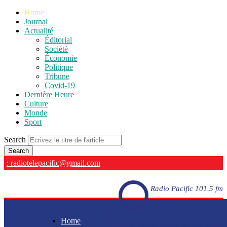
Home
Journal
Actualité
Éditorial
Société
Économie
Politique
Tribune
Covid-19
Dernière Heure
Culture
Monde
Sport
Search
: radiotelepacific@gmail.com
Radio Pacific 101.5 fm
Home
Radio Pacific 101.5 fm - En direct