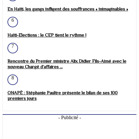
En Haïti, les gangs infligent des souffrances « inimaginables »
6
Haïti-Elections : le CEP tient le rythme !
7
Rencontre du Premier ministre Alix Didier Fils-Aimé avec le
nouveau Chargé d’affaires ...
8
ONAPÉ : Stéphanie Paultre présente le bilan de ses 100
premiers jours
- Publicité -