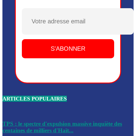
Plusieurs drones explosifs ont été largués dans la zone de 
Dieu, le mardi 2 juin.
Plusieurs drones explosifs ont été largués dans la zone de 
Dieu, le mardi 2 juin.
Leslie Voltaire annonce la remise du pouvoir le 7 février, s
du 3 avril 2024
Médecins Sans Frontières (MSF) annonce la suspension de 
à Bel-Air
Nouveau Numéro d’Identification pour toute demande ou
renouvellement de passeport en Haïti
ARTICLES POPULAIRES
Le consul haïtien à Santiago démissionne, dénonçant les dif
migratoires des Haïtiens
Les forces de l’ordre ont lancé une vaste opération dans le
de Bel-Air et Bas-Delmas
TPS : le spectre d'expulsion massive inquiète des
centaines de milliers d'Haït...