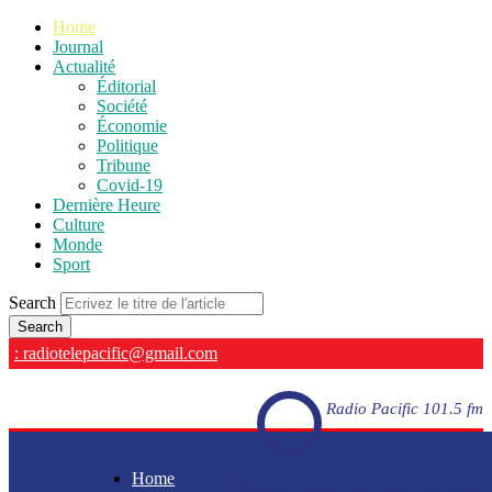
Home
Journal
Actualité
Éditorial
Société
Économie
Politique
Tribune
Covid-19
Dernière Heure
Culture
Monde
Sport
Search
: radiotelepacific@gmail.com
Radio Pacific 101.5 fm
Home
Radio Pacific 101.5 fm - En direct