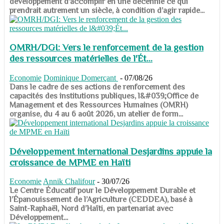
développement d’accomplir en une décennie ce qui
prendrait autrement un siècle, à condition d’agir rapide...
OMRH/DGI: Vers le renforcement de la gestion
des ressources matérielles de l'Ét...
Economie
Dominique Domerçant
-
07/08/26
Dans le cadre de ses actions de renforcement des
capacités des institutions publiques, l&#039;Office de
Management et des Ressources Humaines (OMRH)
organise, du 4 au 6 août 2026, un atelier de form...
Développement international Desjardins appuie la
croissance de MPME en Haïti
Economie
Annik Chalifour
-
30/07/26
​​​​​​​Le Centre Éducatif pour le Développement Durable et
l’Épanouissement de l’Agriculture (CEDDEA), basé à
Saint-Raphaël, Nord d’Haïti, en partenariat avec
Développement...