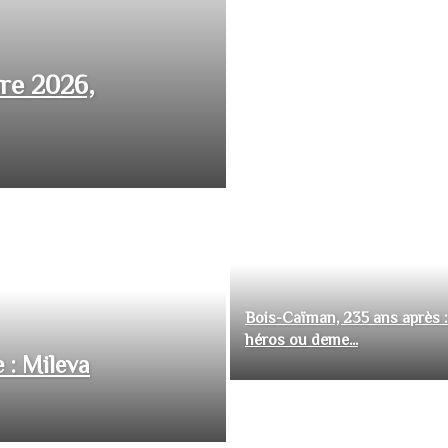
bre 2026,
Bois-Caïman, 235 ans après :
héros ou deme...
 : Mileva