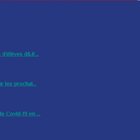
 d’élèves d&#...
 les prochai...
e Covid-19 en ...