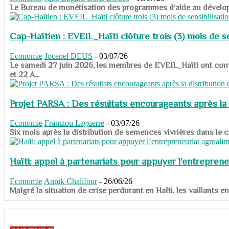
​​​​​​​Le Bureau de monétisation des programmes d’aide au dévelo
Cap-Haïtien : EVEIL_Haïti clôture trois (3) mois de sen
Economie
Jocenel DEUS
-
03/07/26
Le samedi 27 juin 2026, les membres de EVEIL_Haïti ont convié
et 22 A...
Projet PARSA : Des résultats encourageants après la 
Economie
Frantzou Laguerre
-
03/07/26
​​​​​​​Six mois après la distribution de semences vivrières dans 
Haïti: appel à partenariats pour appuyer l’entreprene
Economie
Annik Chalifour
-
26/06/26
​​​​​​​Malgré la situation de crise perdurant en Haïti, les vailla