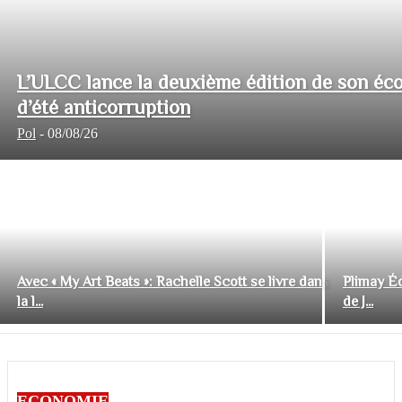
L’ULCC lance la deuxième édition de son éco
d’été anticorruption
Pol
-
08/08/26
Avec « My Art Beats »: Rachelle Scott se livre dans
Plimay Éd
la l...
de J...
ECONOMIE