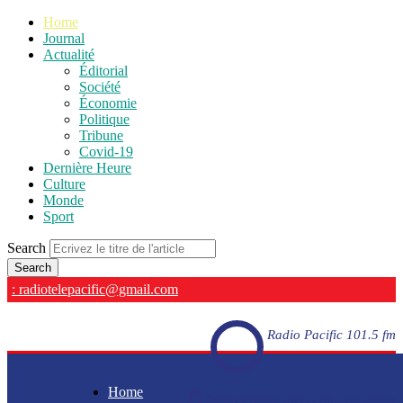
Home
Journal
Actualité
Éditorial
Société
Économie
Politique
Tribune
Covid-19
Dernière Heure
Culture
Monde
Sport
Search
: radiotelepacific@gmail.com
Radio Pacific 101.5 fm
Home
Radio Pacific 101.5 fm - En direct