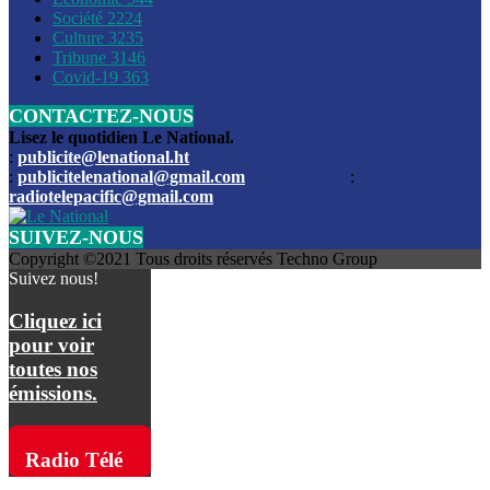
Société
2224
Culture
3235
Les funérailles du journaliste Jimmy Jean tué lors de l’atta
Tribune
3146
par les bandits
Covid-19
363
CONTACTEZ-NOUS
Des échanges de tirs entre les forces de l’ordre et des ban
signalés, mercredi
Lisez le quotidien Le National.
:
publicite@lenational.ht
:
publicitelenational@gmail.com
:
L’ancien directeur general de la police nationale d’Haiti, M
radiotelepacific@gmail.com
a été intronisé, mardi
SUIVEZ-NOUS
L’ex député Prophane Victor sous les verrous de la PNH. Il a
Copyright ©2021 Tous droits réservés Techno Group
dimanche par la DCPJ
Suivez nous!
Plus de 700 nouveaux policiers ont été gradués, vendredi, 
Cliquez ici
de Police nationale d’Haiti
pour voir
toutes nos
Le gouvernement américain a décidé de rembourser les fr
émissions.
dossier pour près de 100.000 migrants
La commission municipale de Pétion-Ville informe avoir pri
Radio Télé
mesures pour renforcer la sécurité