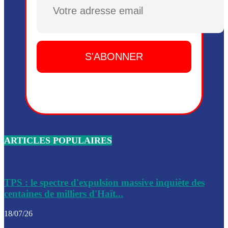
Plusieurs drones explosifs ont été largués dans la zone de 
Dieu, le mardi 2 juin.
Leslie Voltaire annonce la remise du pouvoir le 7 février, s
du 3 avril 2024
Médecins Sans Frontières (MSF) annonce la suspension de 
à Bel-Air
Nouveau Numéro d’Identification pour toute demande ou
renouvellement de passeport en Haïti
ARTICLES POPULAIRES
Le consul haïtien à Santiago démissionne, dénonçant les dif
migratoires des Haïtiens
Les forces de l’ordre ont lancé une vaste opération dans le
de Bel-Air et Bas-Delmas
TPS : le spectre d'expulsion massive inquiète des
centaines de milliers d'Haït...
Les forces de l’ordre ont réussi à neutraliser plusieurs ban
cadre d’une opération
18/07/26