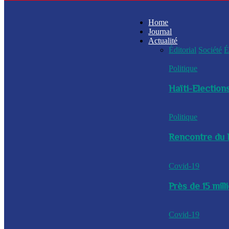
Home
Journal
Actualité
Éditorial
Société
É
Politique
Haïti-Elections
Politique
Rencontre du P
Covid-19
Près de 15 mil
Covid-19