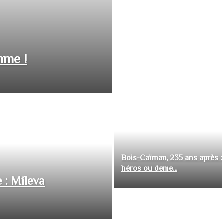
hme !
Bois-Caïman, 235 ans après :
héros ou deme...
 : Mileva