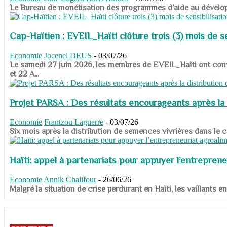
​​​​​​​Le Bureau de monétisation des programmes d’aide au dévelo
Cap-Haïtien : EVEIL_Haïti clôture trois (3) mois de sen
Economie
Jocenel DEUS
-
03/07/26
Le samedi 27 juin 2026, les membres de EVEIL_Haïti ont convié
et 22 A...
Projet PARSA : Des résultats encourageants après la 
Economie
Frantzou Laguerre
-
03/07/26
​​​​​​​Six mois après la distribution de semences vivrières dans 
Haïti: appel à partenariats pour appuyer l’entreprene
Economie
Annik Chalifour
-
26/06/26
​​​​​​​Malgré la situation de crise perdurant en Haïti, les vailla