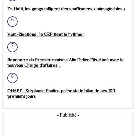
En Haïti, les gangs infligent des souffrances « inimaginables »
6
Haïti-Elections : le CEP tient le rythme !
7
Rencontre du Premier ministre Alix Didier Fils-Aimé avec le
nouveau Chargé d’affaires ...
8
ONAPÉ : Stéphanie Paultre présente le bilan de ses 100
premiers jours
- Publicité -