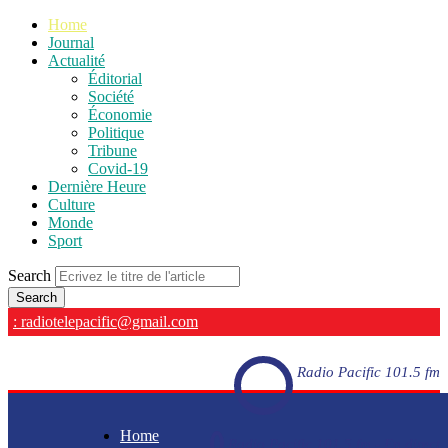
Home
Journal
Actualité
Éditorial
Société
Économie
Politique
Tribune
Covid-19
Dernière Heure
Culture
Monde
Sport
Search
: radiotelepacific@gmail.com
Radio Pacific 101.5 fm
Home
Radio Pacific 101.5 fm - En direct