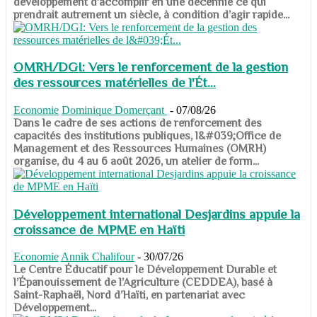
développement d’accomplir en une décennie ce qui
prendrait autrement un siècle, à condition d’agir rapide...
OMRH/DGI: Vers le renforcement de la gestion
des ressources matérielles de l'Ét...
Economie
Dominique Domerçant
-
07/08/26
Dans le cadre de ses actions de renforcement des
capacités des institutions publiques, l&#039;Office de
Management et des Ressources Humaines (OMRH)
organise, du 4 au 6 août 2026, un atelier de form...
Développement international Desjardins appuie la
croissance de MPME en Haïti
Economie
Annik Chalifour
-
30/07/26
​​​​​​​Le Centre Éducatif pour le Développement Durable et
l’Épanouissement de l’Agriculture (CEDDEA), basé à
Saint-Raphaël, Nord d’Haïti, en partenariat avec
Développement...