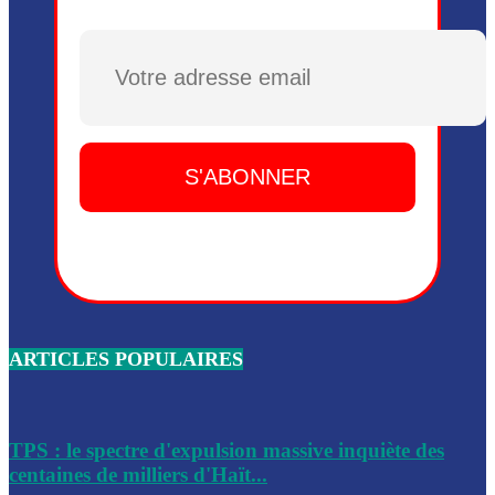
Plusieurs drones explosifs ont été largués dans la zone de 
Dieu, le mardi 2 juin.
Plusieurs drones explosifs ont été largués dans la zone de 
Dieu, le mardi 2 juin.
Leslie Voltaire annonce la remise du pouvoir le 7 février, s
du 3 avril 2024
Médecins Sans Frontières (MSF) annonce la suspension de 
à Bel-Air
Nouveau Numéro d’Identification pour toute demande ou
renouvellement de passeport en Haïti
ARTICLES POPULAIRES
Le consul haïtien à Santiago démissionne, dénonçant les dif
migratoires des Haïtiens
Les forces de l’ordre ont lancé une vaste opération dans le
de Bel-Air et Bas-Delmas
TPS : le spectre d'expulsion massive inquiète des
centaines de milliers d'Haït...