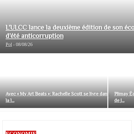
L’ULCC lance la deuxième édition de son éco
d’été anticorruption
Pol
-
08/08/26
Avec « My Art Beats »: Rachelle Scott se livre dans
Plimay Éd
la l...
de J...
ECONOMIE