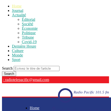
Home
Journal
Actualité
Éditorial
Société
Économie
Politique
Tribune
Covid-19
Dernière Heure
Culture
Monde
Sport
Search
: radiotelepacific@gmail.com
Radio Pacific 101.5 fm
Home
Radio Pacific 101.5 fm - En direct