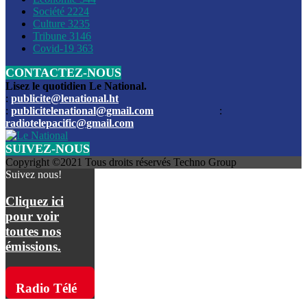
Société
2224
Culture
3235
Les funérailles du journaliste Jimmy Jean tué lors de l’atta
Tribune
3146
par les bandits
Covid-19
363
CONTACTEZ-NOUS
Des échanges de tirs entre les forces de l’ordre et des ban
signalés, mercredi
Lisez le quotidien Le National.
:
publicite@lenational.ht
:
publicitelenational@gmail.com
:
L’ancien directeur general de la police nationale d’Haiti, M
radiotelepacific@gmail.com
a été intronisé, mardi
SUIVEZ-NOUS
L’ex député Prophane Victor sous les verrous de la PNH. Il a
Copyright ©2021 Tous droits réservés Techno Group
dimanche par la DCPJ
Suivez nous!
Plus de 700 nouveaux policiers ont été gradués, vendredi, 
Cliquez ici
de Police nationale d’Haiti
pour voir
toutes nos
Le gouvernement américain a décidé de rembourser les fr
émissions.
dossier pour près de 100.000 migrants
La commission municipale de Pétion-Ville informe avoir pri
Radio Télé
mesures pour renforcer la sécurité