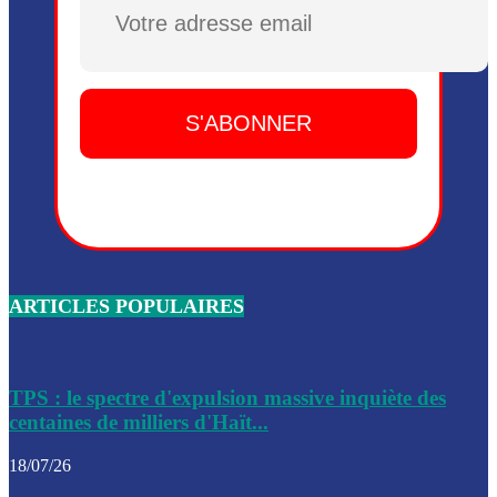
Plusieurs drones explosifs ont été largués dans la zone de 
Dieu, le mardi 2 juin.
Leslie Voltaire annonce la remise du pouvoir le 7 février, s
du 3 avril 2024
Médecins Sans Frontières (MSF) annonce la suspension de 
à Bel-Air
Nouveau Numéro d’Identification pour toute demande ou
renouvellement de passeport en Haïti
ARTICLES POPULAIRES
Le consul haïtien à Santiago démissionne, dénonçant les dif
migratoires des Haïtiens
Les forces de l’ordre ont lancé une vaste opération dans le
de Bel-Air et Bas-Delmas
TPS : le spectre d'expulsion massive inquiète des
centaines de milliers d'Haït...
Les forces de l’ordre ont réussi à neutraliser plusieurs ban
cadre d’une opération
18/07/26