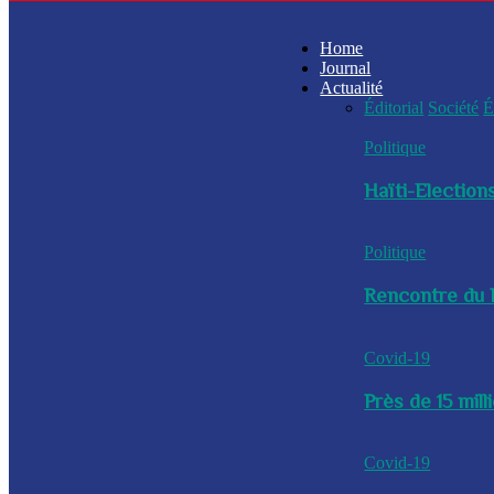
Home
Journal
Actualité
Éditorial
Société
É
Politique
Haïti-Elections
Politique
Rencontre du P
Covid-19
Près de 15 mil
Covid-19