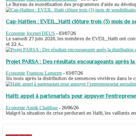
​​​​​​​Le Bureau de monétisation des programmes d’aide au dévelo
Cap-Haïtien : EVEIL_Haïti clôture trois (3) mois de sen
Economie
Jocenel DEUS
-
03/07/26
Le samedi 27 juin 2026, les membres de EVEIL_Haïti ont convié
et 22 A...
Projet PARSA : Des résultats encourageants après la 
Economie
Frantzou Laguerre
-
03/07/26
​​​​​​​Six mois après la distribution de semences vivrières dans 
Haïti: appel à partenariats pour appuyer l’entreprene
Economie
Annik Chalifour
-
26/06/26
​​​​​​​Malgré la situation de crise perdurant en Haïti, les vailla