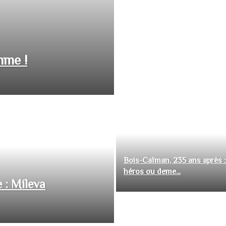
hme !
Bois-Caïman, 235 ans après :
héros ou deme...
 : Mileva