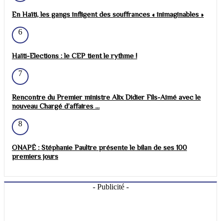
En Haïti, les gangs infligent des souffrances « inimaginables »
6
Haïti-Elections : le CEP tient le rythme !
7
Rencontre du Premier ministre Alix Didier Fils-Aimé avec le
nouveau Chargé d’affaires ...
8
ONAPÉ : Stéphanie Paultre présente le bilan de ses 100
premiers jours
- Publicité -