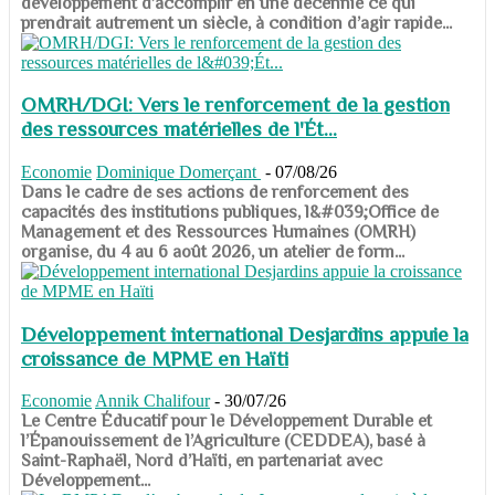
développement d’accomplir en une décennie ce qui
prendrait autrement un siècle, à condition d’agir rapide...
OMRH/DGI: Vers le renforcement de la gestion
des ressources matérielles de l'Ét...
Economie
Dominique Domerçant
-
07/08/26
Dans le cadre de ses actions de renforcement des
capacités des institutions publiques, l&#039;Office de
Management et des Ressources Humaines (OMRH)
organise, du 4 au 6 août 2026, un atelier de form...
Développement international Desjardins appuie la
croissance de MPME en Haïti
Economie
Annik Chalifour
-
30/07/26
​​​​​​​Le Centre Éducatif pour le Développement Durable et
l’Épanouissement de l’Agriculture (CEDDEA), basé à
Saint-Raphaël, Nord d’Haïti, en partenariat avec
Développement...