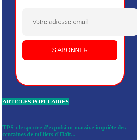
Plusieurs drones explosifs ont été largués dans la zone de 
Dieu, le mardi 2 juin.
Plusieurs drones explosifs ont été largués dans la zone de 
Dieu, le mardi 2 juin.
Leslie Voltaire annonce la remise du pouvoir le 7 février, s
du 3 avril 2024
Médecins Sans Frontières (MSF) annonce la suspension de 
à Bel-Air
Nouveau Numéro d’Identification pour toute demande ou
renouvellement de passeport en Haïti
ARTICLES POPULAIRES
Le consul haïtien à Santiago démissionne, dénonçant les dif
migratoires des Haïtiens
Les forces de l’ordre ont lancé une vaste opération dans le
de Bel-Air et Bas-Delmas
TPS : le spectre d'expulsion massive inquiète des
centaines de milliers d'Haït...