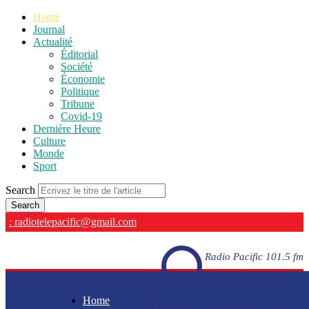
Home
Journal
Actualité
Éditorial
Société
Économie
Politique
Tribune
Covid-19
Dernière Heure
Culture
Monde
Sport
Search
: radiotelepacific@gmail.com
Radio Pacific 101.5 fm
Home
Radio Pacific 101.5 fm - En direct