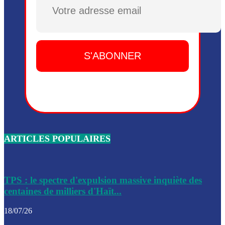
Plusieurs drones explosifs ont été largués dans la zone de 
Dieu, le mardi 2 juin.
Leslie Voltaire annonce la remise du pouvoir le 7 février, s
du 3 avril 2024
Médecins Sans Frontières (MSF) annonce la suspension de 
à Bel-Air
Nouveau Numéro d’Identification pour toute demande ou
renouvellement de passeport en Haïti
ARTICLES POPULAIRES
Le consul haïtien à Santiago démissionne, dénonçant les dif
migratoires des Haïtiens
Les forces de l’ordre ont lancé une vaste opération dans le
de Bel-Air et Bas-Delmas
TPS : le spectre d'expulsion massive inquiète des
centaines de milliers d'Haït...
Les forces de l’ordre ont réussi à neutraliser plusieurs ban
cadre d’une opération
18/07/26