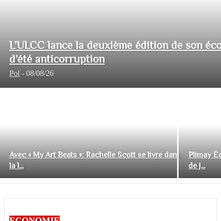
L’ULCC lance la deuxième édition de son éco
d’été anticorruption
Pol
-
08/08/26
Avec « My Art Beats »: Rachelle Scott se livre dans
Plimay Éd
la l...
de J...
ECONOMIE