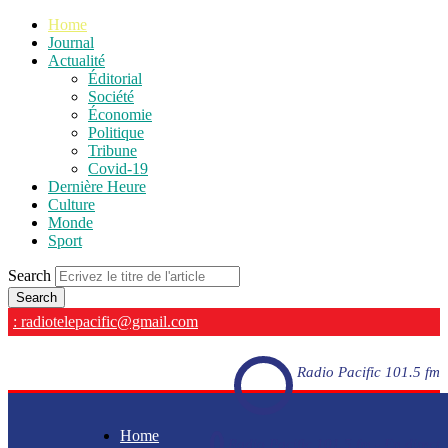
Home
Journal
Actualité
Éditorial
Société
Économie
Politique
Tribune
Covid-19
Dernière Heure
Culture
Monde
Sport
Search
: radiotelepacific@gmail.com
Radio Pacific 101.5 fm
Home
Radio Pacific 101.5 fm - En direct