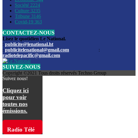
Société
2224
Culture
3235
Les funérailles du journaliste Jimmy Jean tué lors de l’atta
Tribune
3146
par les bandits
Covid-19
363
CONTACTEZ-NOUS
Des échanges de tirs entre les forces de l’ordre et des ban
signalés, mercredi
Lisez le quotidien Le National.
:
publicite@lenational.ht
:
publicitelenational@gmail.com
:
L’ancien directeur general de la police nationale d’Haiti, M
radiotelepacific@gmail.com
a été intronisé, mardi
SUIVEZ-NOUS
L’ex député Prophane Victor sous les verrous de la PNH. Il a
Copyright ©2021 Tous droits réservés Techno Group
dimanche par la DCPJ
Suivez nous!
Plus de 700 nouveaux policiers ont été gradués, vendredi, 
Cliquez ici
de Police nationale d’Haiti
pour voir
toutes nos
Le gouvernement américain a décidé de rembourser les fr
émissions.
dossier pour près de 100.000 migrants
La commission municipale de Pétion-Ville informe avoir pri
Radio Télé
mesures pour renforcer la sécurité