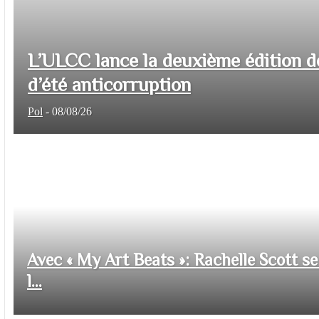
L’ULCC lance la deuxième édition d
d’été anticorruption
Pol
-
08/08/26
Avec « My Art Beats »: Rachelle Scott se 
l...