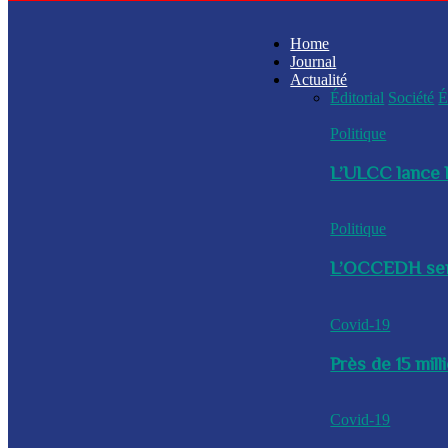
Home
Journal
Actualité
Éditorial
Société
É
Politique
L’ULCC lance l
Politique
L’OCCEDH sensi
Covid-19
Près de 15 mil
Covid-19