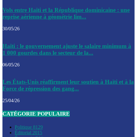
Le CEP a publié mardi le nouveau calendrier électoral pour
Vols entre Haïti et la République dominicaine : une
l’organisation des élections dans le pays
reprise aérienne à géométrie lim...
La DGI promet une solution aux problèmes d’immatriculatio
30/05/26
Gustavo Petro : Un appel à la solidarité entre Haïti et la C
Haïti : le gouvernement ajuste le salaire minimum à
des solutions communes
1 000 gourdes dans le secteur de la...
Le CPT envisage de moderniser l’aéroport du Cap-Haitien 
06/05/26
construire un autre aéroport
Le président colombien, Gustavo Petro, a visité la ville de 
Les États-Unis réaffirment leur soutien à Haïti et à la
mercredi
Force de répression des gang...
Le conseiller-président, Fritz Alphonse Jean, plaide pour l’
25/04/26
aide de 200M$ pour Haïti
CATÉGORIE POPULAIRE
Jour J – 2, des délégations commencent à arriver à Jacmel 
conseil des ministres
Politique
8129
Éditorial
2015
Le gouvernement a inauguré ce vendredi le port commercia