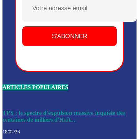
Dieu, le mardi 2 juin.
Plusieurs drones explosifs ont été largués dans la zone de 
Dieu, le mardi 2 juin.
Leslie Voltaire annonce la remise du pouvoir le 7 février, s
du 3 avril 2024
Médecins Sans Frontières (MSF) annonce la suspension de 
à Bel-Air
Nouveau Numéro d’Identification pour toute demande ou
renouvellement de passeport en Haïti
ARTICLES POPULAIRES
Le consul haïtien à Santiago démissionne, dénonçant les dif
migratoires des Haïtiens
Les forces de l’ordre ont lancé une vaste opération dans le
de Bel-Air et Bas-Delmas
TPS : le spectre d'expulsion massive inquiète des
centaines de milliers d'Haït...
Les forces de l’ordre ont réussi à neutraliser plusieurs ban
cadre d’une opération
18/07/26