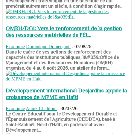
développement d’accomplir en une décennie ce qui
prendrait autrement un siècle, à condition d’agir rapide...
OMRH/DGI: Vers le renforcement de la gestion
des ressources matérielles de l'Ét...
Economie
Dominique Domerçant
-
07/08/26
Dans le cadre de ses actions de renforcement des
capacités des institutions publiques, l&#039;Office de
Management et des Ressources Humaines (OMRH)
organise, du 4 au 6 août 2026, un atelier de form...
Développement international Desjardins appuie la
croissance de MPME en Haïti
Economie
Annik Chalifour
-
30/07/26
​​​​​​​Le Centre Éducatif pour le Développement Durable et
l’Épanouissement de l’Agriculture (CEDDEA), basé à
Saint-Raphaël, Nord d’Haïti, en partenariat avec
Développement...