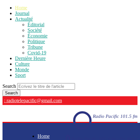
Home
Journal
Actualité
Éditorial
Société
Économie
Politique
Tribune
Covid-19
Dernière Heure
Culture
Monde
Sport
Search
: radiotelepacific@gmail.com
Radio Pacific 101.5 fm
Home
Radio Pacific 101.5 fm - En direct