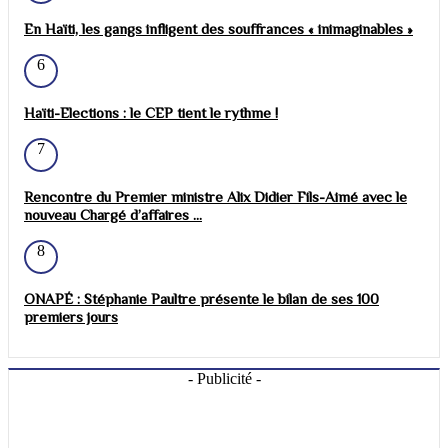
En Haïti, les gangs infligent des souffrances « inimaginables »
6
Haïti-Elections : le CEP tient le rythme !
7
Rencontre du Premier ministre Alix Didier Fils-Aimé avec le
nouveau Chargé d’affaires ...
8
ONAPÉ : Stéphanie Paultre présente le bilan de ses 100
premiers jours
- Publicité -