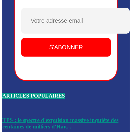
Plusieurs drones explosifs ont été largués dans la zone de 
Dieu, le mardi 2 juin.
Plusieurs drones explosifs ont été largués dans la zone de 
Dieu, le mardi 2 juin.
Leslie Voltaire annonce la remise du pouvoir le 7 février, s
du 3 avril 2024
Médecins Sans Frontières (MSF) annonce la suspension de 
à Bel-Air
Nouveau Numéro d’Identification pour toute demande ou
renouvellement de passeport en Haïti
ARTICLES POPULAIRES
Le consul haïtien à Santiago démissionne, dénonçant les dif
migratoires des Haïtiens
Les forces de l’ordre ont lancé une vaste opération dans le
de Bel-Air et Bas-Delmas
TPS : le spectre d'expulsion massive inquiète des
centaines de milliers d'Haït...