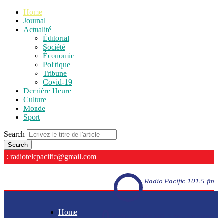
Home
Journal
Actualité
Éditorial
Société
Économie
Politique
Tribune
Covid-19
Dernière Heure
Culture
Monde
Sport
Search
: radiotelepacific@gmail.com
Radio Pacific 101.5 fm
Home
Radio Pacific 101.5 fm - En direct