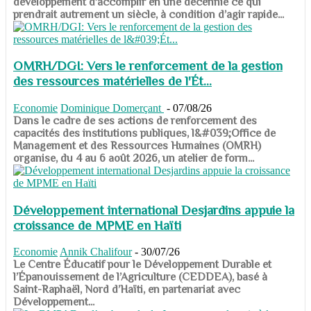
développement d’accomplir en une décennie ce qui
prendrait autrement un siècle, à condition d’agir rapide...
OMRH/DGI: Vers le renforcement de la gestion
des ressources matérielles de l'Ét...
Economie
Dominique Domerçant
-
07/08/26
Dans le cadre de ses actions de renforcement des
capacités des institutions publiques, l&#039;Office de
Management et des Ressources Humaines (OMRH)
organise, du 4 au 6 août 2026, un atelier de form...
Développement international Desjardins appuie la
croissance de MPME en Haïti
Economie
Annik Chalifour
-
30/07/26
​​​​​​​Le Centre Éducatif pour le Développement Durable et
l’Épanouissement de l’Agriculture (CEDDEA), basé à
Saint-Raphaël, Nord d’Haïti, en partenariat avec
Développement...