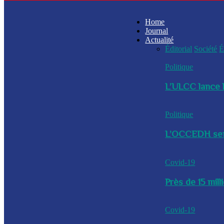
Home
Journal
Actualité
Éditorial
Société
É
Politique
L’ULCC lance l
Politique
L’OCCEDH sensi
Covid-19
Près de 15 mil
Covid-19