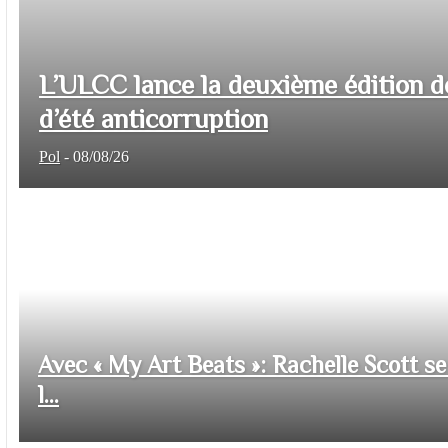
L’ULCC lance la deuxième édition d
d’été anticorruption
Pol
-
08/08/26
Avec « My Art Beats »: Rachelle Scott se 
l...