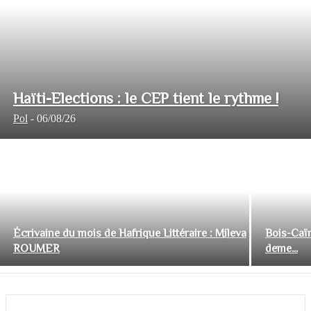
Haïti-Elections : le CEP tient le rythme !
Pol
-
06/08/26
Écrivaine du mois de Hafrique Littéraire : Mileva
Bois-Caïm
ROUMER
deme...