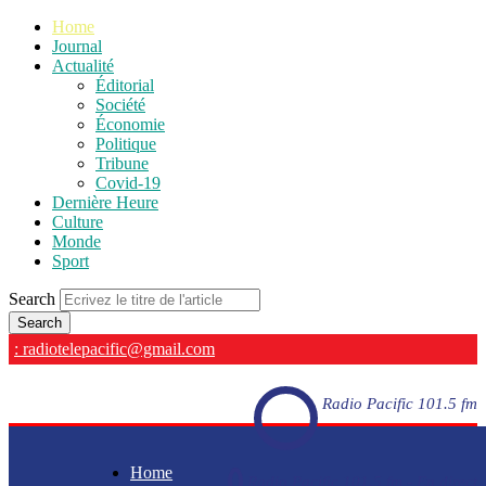
Home
Journal
Actualité
Éditorial
Société
Économie
Politique
Tribune
Covid-19
Dernière Heure
Culture
Monde
Sport
Search
: radiotelepacific@gmail.com
Radio Pacific 101.5 fm
Home
Radio Pacific 101.5 fm - En direct