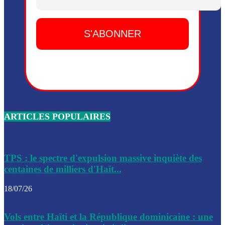
Dieu, le mardi 2 juin.
Leslie Voltaire annonce la remise du pouvoir le 7 février, s
du 3 avril 2024
Médecins Sans Frontières (MSF) annonce la suspension de 
à Bel-Air
Nouveau Numéro d’Identification pour toute demande ou
renouvellement de passeport en Haïti
ARTICLES POPULAIRES
Le consul haïtien à Santiago démissionne, dénonçant les dif
migratoires des Haïtiens
Les forces de l’ordre ont lancé une vaste opération dans le
de Bel-Air et Bas-Delmas
TPS : le spectre d'expulsion massive inquiète des
centaines de milliers d'Haït...
Les forces de l’ordre ont réussi à neutraliser plusieurs ban
cadre d’une opération
18/07/26
Le CEP a publié mardi le nouveau calendrier électoral pour
Vols entre Haïti et la République dominicaine : une
l’organisation des élections dans le pays