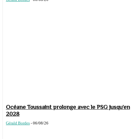
Océane Toussaint prolonge avec le PSG jusqu’en
2028
Gérald Bordes
-
06/08/26