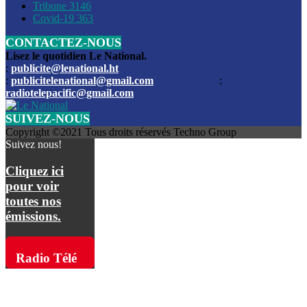
Les funérailles du journaliste Jimmy Jean tué lors de l’atta
Tribune
3146
par les bandits
Covid-19
363
CONTACTEZ-NOUS
Des échanges de tirs entre les forces de l’ordre et des ban
signalés, mercredi
Lisez le quotidien Le National.
:
publicite@lenational.ht
:
publicitelenational@gmail.com
:
L’ancien directeur general de la police nationale d’Haiti, M
radiotelepacific@gmail.com
a été intronisé, mardi
SUIVEZ-NOUS
L’ex député Prophane Victor sous les verrous de la PNH. Il a
Copyright ©2021 Tous droits réservés Techno Group
dimanche par la DCPJ
Suivez nous!
Plus de 700 nouveaux policiers ont été gradués, vendredi, 
Cliquez ici
de Police nationale d’Haiti
pour voir
toutes nos
Le gouvernement américain a décidé de rembourser les fr
émissions.
dossier pour près de 100.000 migrants
La commission municipale de Pétion-Ville informe avoir pri
Radio Télé
mesures pour renforcer la sécurité
Pacific sur
L’Administration fédérale de l’Aviation (FAA) a atténué l’int
vols vers Haïti