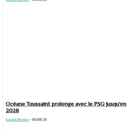
Océane Toussaint prolonge avec le PSG jusqu’en
2028
Gérald Bordes
-
06/08/26