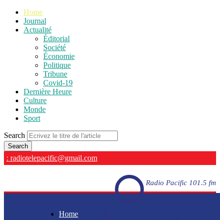
Home
Journal
Actualité
Éditorial
Société
Économie
Politique
Tribune
Covid-19
Dernière Heure
Culture
Monde
Sport
Search
: radiotelepacific@gmail.com
Radio Pacific 101.5 fm
Home
Radio Pacific 101.5 fm - En direct