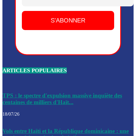
Dieu, le mardi 2 juin.
Leslie Voltaire annonce la remise du pouvoir le 7 février, s
du 3 avril 2024
Médecins Sans Frontières (MSF) annonce la suspension de 
à Bel-Air
Nouveau Numéro d’Identification pour toute demande ou
renouvellement de passeport en Haïti
ARTICLES POPULAIRES
Le consul haïtien à Santiago démissionne, dénonçant les dif
migratoires des Haïtiens
Les forces de l’ordre ont lancé une vaste opération dans le
de Bel-Air et Bas-Delmas
TPS : le spectre d'expulsion massive inquiète des
centaines de milliers d'Haït...
Les forces de l’ordre ont réussi à neutraliser plusieurs ban
cadre d’une opération
18/07/26
Le CEP a publié mardi le nouveau calendrier électoral pour
Vols entre Haïti et la République dominicaine : une
l’organisation des élections dans le pays