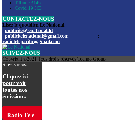
Les funérailles du journaliste Jimmy Jean tué lors de l’atta
Tribune
3146
par les bandits
Covid-19
363
CONTACTEZ-NOUS
Des échanges de tirs entre les forces de l’ordre et des ban
signalés, mercredi
Lisez le quotidien Le National.
:
publicite@lenational.ht
:
publicitelenational@gmail.com
:
L’ancien directeur general de la police nationale d’Haiti, M
radiotelepacific@gmail.com
a été intronisé, mardi
SUIVEZ-NOUS
L’ex député Prophane Victor sous les verrous de la PNH. Il a
Copyright ©2021 Tous droits réservés Techno Group
dimanche par la DCPJ
Suivez nous!
Plus de 700 nouveaux policiers ont été gradués, vendredi, 
Cliquez ici
de Police nationale d’Haiti
pour voir
toutes nos
Le gouvernement américain a décidé de rembourser les fr
émissions.
dossier pour près de 100.000 migrants
La commission municipale de Pétion-Ville informe avoir pri
Radio Télé
mesures pour renforcer la sécurité
Pacific sur
L’Administration fédérale de l’Aviation (FAA) a atténué l’int
vols vers Haïti