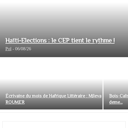
Haïti-Elections : le CEP tient le rythme !
Pol
-
06/08/26
Écrivaine du mois de Hafrique Littéraire : Mileva
Bois-Caïm
ROUMER
deme...