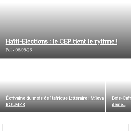
Haïti-Elections : le CEP tient le rythme !
Pol
-
06/08/26
Écrivaine du mois de Hafrique Littéraire : Mileva
Bois-Caïm
ROUMER
deme...