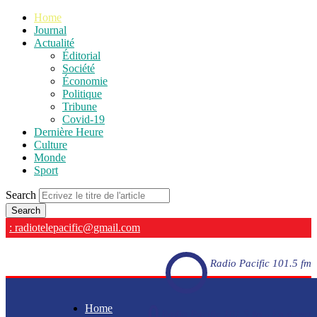
Home
Journal
Actualité
Éditorial
Société
Économie
Politique
Tribune
Covid-19
Dernière Heure
Culture
Monde
Sport
Search
: radiotelepacific@gmail.com
Radio Pacific 101.5 fm
Home
Radio Pacific 101.5 fm - En direct