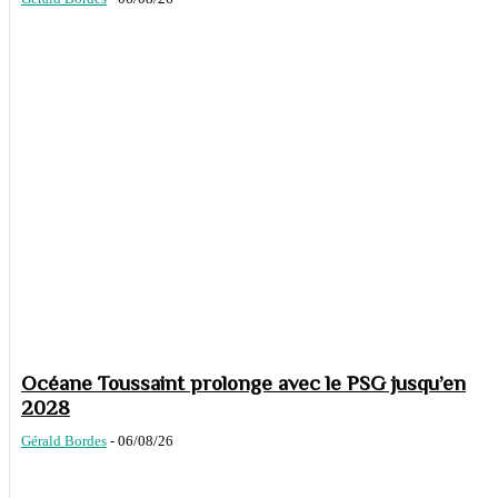
Océane Toussaint prolonge avec le PSG jusqu’en
2028
Gérald Bordes
-
06/08/26