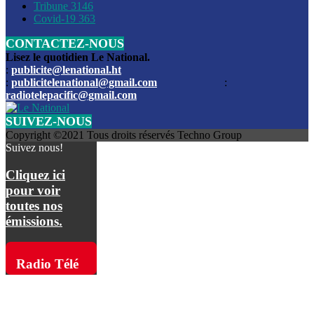
Les funérailles du journaliste Jimmy Jean tué lors de l’atta
Tribune
3146
par les bandits
Covid-19
363
CONTACTEZ-NOUS
Des échanges de tirs entre les forces de l’ordre et des ban
signalés, mercredi
Lisez le quotidien Le National.
:
publicite@lenational.ht
:
publicitelenational@gmail.com
:
L’ancien directeur general de la police nationale d’Haiti, M
radiotelepacific@gmail.com
a été intronisé, mardi
SUIVEZ-NOUS
L’ex député Prophane Victor sous les verrous de la PNH. Il a
Copyright ©2021 Tous droits réservés Techno Group
dimanche par la DCPJ
Suivez nous!
Plus de 700 nouveaux policiers ont été gradués, vendredi, 
Cliquez ici
de Police nationale d’Haiti
pour voir
toutes nos
Le gouvernement américain a décidé de rembourser les fr
émissions.
dossier pour près de 100.000 migrants
La commission municipale de Pétion-Ville informe avoir pri
Radio Télé
mesures pour renforcer la sécurité
Pacific sur
L’Administration fédérale de l’Aviation (FAA) a atténué l’int
vols vers Haïti