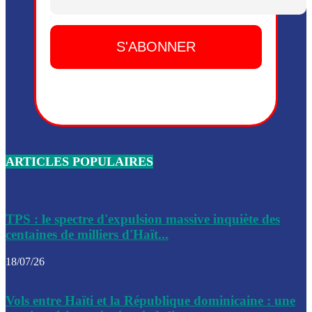
Dieu, le mardi 2 juin.
Leslie Voltaire annonce la remise du pouvoir le 7 février, s
du 3 avril 2024
Médecins Sans Frontières (MSF) annonce la suspension de 
à Bel-Air
Nouveau Numéro d’Identification pour toute demande ou
renouvellement de passeport en Haïti
ARTICLES POPULAIRES
Le consul haïtien à Santiago démissionne, dénonçant les dif
migratoires des Haïtiens
Les forces de l’ordre ont lancé une vaste opération dans le
de Bel-Air et Bas-Delmas
TPS : le spectre d'expulsion massive inquiète des
centaines de milliers d'Haït...
Les forces de l’ordre ont réussi à neutraliser plusieurs ban
cadre d’une opération
18/07/26
Le CEP a publié mardi le nouveau calendrier électoral pour
Vols entre Haïti et la République dominicaine : une
l’organisation des élections dans le pays