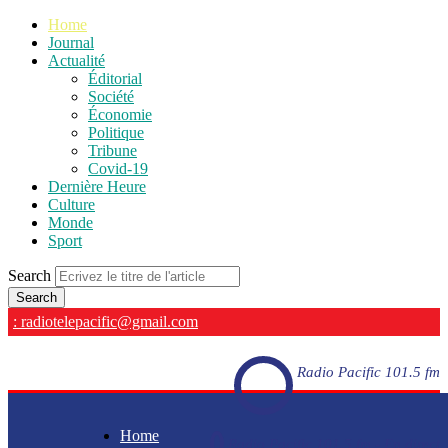
Home
Journal
Actualité
Éditorial
Société
Économie
Politique
Tribune
Covid-19
Dernière Heure
Culture
Monde
Sport
Search
: radiotelepacific@gmail.com
Radio Pacific 101.5 fm
Home
Radio Pacific 101.5 fm - En direct