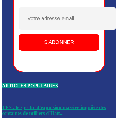
Plusieurs drones explosifs ont été largués dans la zone de 
Dieu, le mardi 2 juin.
Plusieurs drones explosifs ont été largués dans la zone de 
Dieu, le mardi 2 juin.
Leslie Voltaire annonce la remise du pouvoir le 7 février, s
du 3 avril 2024
Médecins Sans Frontières (MSF) annonce la suspension de 
à Bel-Air
Nouveau Numéro d’Identification pour toute demande ou
renouvellement de passeport en Haïti
ARTICLES POPULAIRES
Le consul haïtien à Santiago démissionne, dénonçant les dif
migratoires des Haïtiens
Les forces de l’ordre ont lancé une vaste opération dans le
de Bel-Air et Bas-Delmas
TPS : le spectre d'expulsion massive inquiète des
centaines de milliers d'Haït...