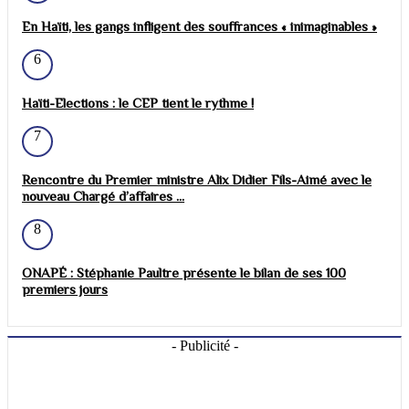
En Haïti, les gangs infligent des souffrances « inimaginables »
6
Haïti-Elections : le CEP tient le rythme !
7
Rencontre du Premier ministre Alix Didier Fils-Aimé avec le
nouveau Chargé d’affaires ...
8
ONAPÉ : Stéphanie Paultre présente le bilan de ses 100
premiers jours
- Publicité -