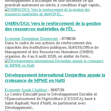
développement d’accomplir en une décennie ce qui
prendrait autrement un siècle, à condition d’agir rapide...
OMRH/DGI: Vers le renforcement de la gestion
des ressources matérielles de l'Ét...
Economie
Dominique Domerçant
-
07/08/26
Dans le cadre de ses actions de renforcement des
capacités des institutions publiques, l&#039;Office de
Management et des Ressources Humaines (OMRH)
organise, du 4 au 6 août 2026, un atelier de form...
Développement international Desjardins appuie la
croissance de MPME en Haïti
Economie
Annik Chalifour
-
30/07/26
​​​​​​​Le Centre Éducatif pour le Développement Durable et
l’Épanouissement de l’Agriculture (CEDDEA), basé à
Saint-Raphaël, Nord d’Haïti, en partenariat avec
Développement...