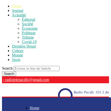
Home
Journal
Actualité
Éditorial
Société
Économie
Politique
Tribune
Covid-19
Dernière Heure
Culture
Monde
Sport
Search
: radiotelepacific@gmail.com
Radio Pacific 101.5 fm
Home
Radio Pacific 101.5 fm - En direct