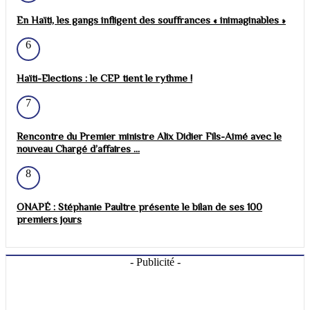
En Haïti, les gangs infligent des souffrances « inimaginables »
6
Haïti-Elections : le CEP tient le rythme !
7
Rencontre du Premier ministre Alix Didier Fils-Aimé avec le
nouveau Chargé d’affaires ...
8
ONAPÉ : Stéphanie Paultre présente le bilan de ses 100
premiers jours
- Publicité -