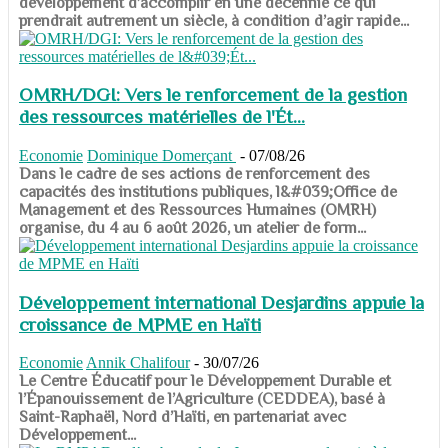
développement d’accomplir en une décennie ce qui
prendrait autrement un siècle, à condition d’agir rapide...
OMRH/DGI: Vers le renforcement de la gestion
des ressources matérielles de l'Ét...
Economie
Dominique Domerçant
-
07/08/26
Dans le cadre de ses actions de renforcement des
capacités des institutions publiques, l&#039;Office de
Management et des Ressources Humaines (OMRH)
organise, du 4 au 6 août 2026, un atelier de form...
Développement international Desjardins appuie la
croissance de MPME en Haïti
Economie
Annik Chalifour
-
30/07/26
​​​​​​​Le Centre Éducatif pour le Développement Durable et
l’Épanouissement de l’Agriculture (CEDDEA), basé à
Saint-Raphaël, Nord d’Haïti, en partenariat avec
Développement...