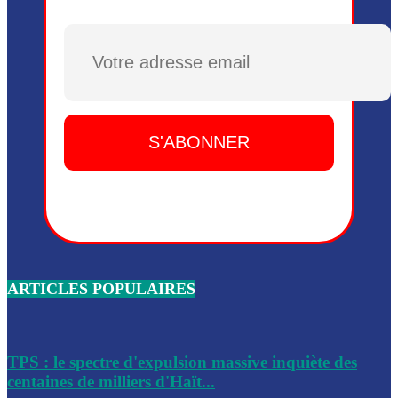
Plusieurs drones explosifs ont été largués dans la zone de 
Dieu, le mardi 2 juin.
Plusieurs drones explosifs ont été largués dans la zone de 
Dieu, le mardi 2 juin.
Leslie Voltaire annonce la remise du pouvoir le 7 février, s
du 3 avril 2024
Médecins Sans Frontières (MSF) annonce la suspension de 
à Bel-Air
Nouveau Numéro d’Identification pour toute demande ou
renouvellement de passeport en Haïti
ARTICLES POPULAIRES
Le consul haïtien à Santiago démissionne, dénonçant les dif
migratoires des Haïtiens
Les forces de l’ordre ont lancé une vaste opération dans le
de Bel-Air et Bas-Delmas
TPS : le spectre d'expulsion massive inquiète des
centaines de milliers d'Haït...