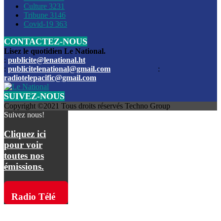
Culture
3231
Les funérailles du journaliste Jimmy Jean tué lors de l’atta
Tribune
3146
par les bandits
Covid-19
363
CONTACTEZ-NOUS
Des échanges de tirs entre les forces de l’ordre et des ban
signalés, mercredi
Lisez le quotidien Le National.
:
publicite@lenational.ht
:
publicitelenational@gmail.com
:
L’ancien directeur general de la police nationale d’Haiti, M
radiotelepacific@gmail.com
a été intronisé, mardi
SUIVEZ-NOUS
L’ex député Prophane Victor sous les verrous de la PNH. Il a
Copyright ©2021 Tous droits réservés Techno Group
dimanche par la DCPJ
Suivez nous!
Plus de 700 nouveaux policiers ont été gradués, vendredi, 
Cliquez ici
de Police nationale d’Haiti
pour voir
toutes nos
Le gouvernement américain a décidé de rembourser les fr
émissions.
dossier pour près de 100.000 migrants
La commission municipale de Pétion-Ville informe avoir pri
Radio Télé
mesures pour renforcer la sécurité
Pacific sur
L’Administration fédérale de l’Aviation (FAA) a atténué l’int