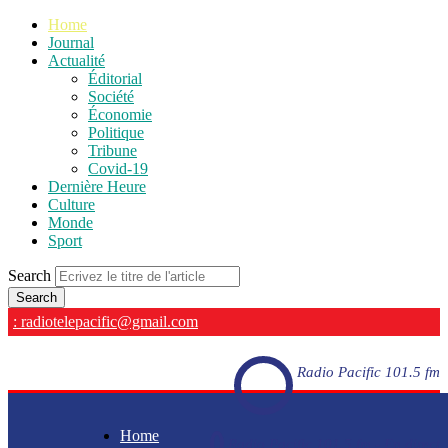
Home
Journal
Actualité
Éditorial
Société
Économie
Politique
Tribune
Covid-19
Dernière Heure
Culture
Monde
Sport
Search
: radiotelepacific@gmail.com
Radio Pacific 101.5 fm
Home
Radio Pacific 101.5 fm - En direct