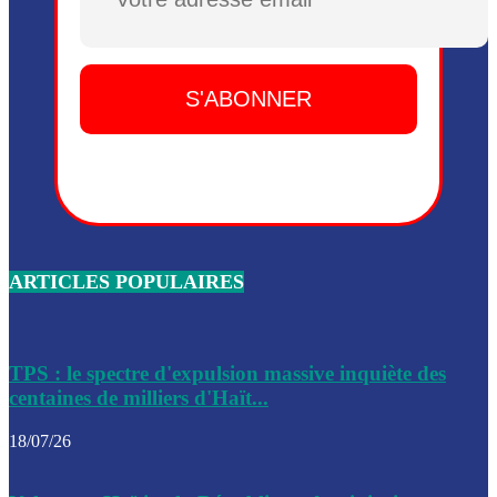
Plusieurs drones explosifs ont été largués dans la zone de 
Dieu, le mardi 2 juin.
Leslie Voltaire annonce la remise du pouvoir le 7 février, s
du 3 avril 2024
Médecins Sans Frontières (MSF) annonce la suspension de 
à Bel-Air
Nouveau Numéro d’Identification pour toute demande ou
renouvellement de passeport en Haïti
ARTICLES POPULAIRES
Le consul haïtien à Santiago démissionne, dénonçant les dif
migratoires des Haïtiens
Les forces de l’ordre ont lancé une vaste opération dans le
de Bel-Air et Bas-Delmas
TPS : le spectre d'expulsion massive inquiète des
centaines de milliers d'Haït...
Les forces de l’ordre ont réussi à neutraliser plusieurs ban
cadre d’une opération
18/07/26
Le CEP a publié mardi le nouveau calendrier électoral pour