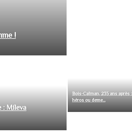
hme !
Bois-Caïman, 235 ans après :
héros ou deme...
 : Mileva