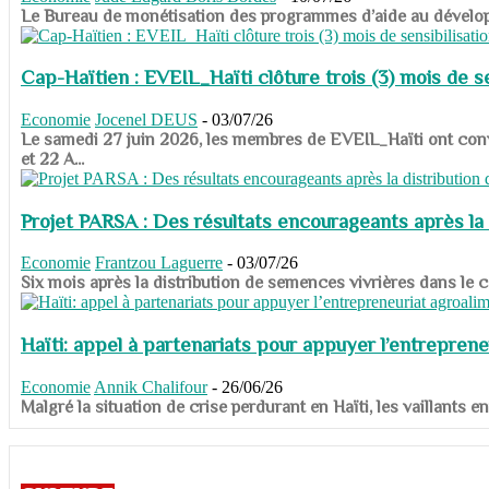
​​​​​​​Le Bureau de monétisation des programmes d’aide au dévelo
Cap-Haïtien : EVEIL_Haïti clôture trois (3) mois de sen
Economie
Jocenel DEUS
-
03/07/26
Le samedi 27 juin 2026, les membres de EVEIL_Haïti ont convié
et 22 A...
Projet PARSA : Des résultats encourageants après la 
Economie
Frantzou Laguerre
-
03/07/26
​​​​​​​Six mois après la distribution de semences vivrières dans 
Haïti: appel à partenariats pour appuyer l’entreprene
Economie
Annik Chalifour
-
26/06/26
​​​​​​​Malgré la situation de crise perdurant en Haïti, les vailla