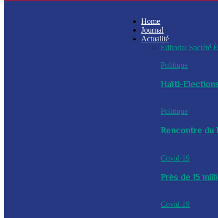
Home
Journal
Actualité
Éditorial
Société
É
Politique
Haïti-Elections
Politique
Rencontre du P
Covid-19
Près de 15 mil
Covid-19