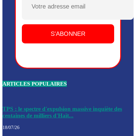
Plusieurs drones explosifs ont été largués dans la zone de 
Dieu, le mardi 2 juin.
Leslie Voltaire annonce la remise du pouvoir le 7 février, s
du 3 avril 2024
Médecins Sans Frontières (MSF) annonce la suspension de 
à Bel-Air
Nouveau Numéro d’Identification pour toute demande ou
renouvellement de passeport en Haïti
ARTICLES POPULAIRES
Le consul haïtien à Santiago démissionne, dénonçant les dif
migratoires des Haïtiens
Les forces de l’ordre ont lancé une vaste opération dans le
de Bel-Air et Bas-Delmas
TPS : le spectre d'expulsion massive inquiète des
centaines de milliers d'Haït...
Les forces de l’ordre ont réussi à neutraliser plusieurs ban
cadre d’une opération
18/07/26