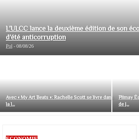
L’ULCC lance la deuxième édition de son éco
d’été anticorruption
Pol
-
08/08/26
Avec « My Art Beats »: Rachelle Scott se livre dans
Plimay Éd
la l...
de J...
ECONOMIE