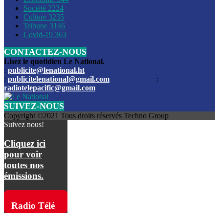
Société
2224
Culture
3235
Les funérailles du journaliste Jimmy Jean tué lors de l’atta
Tribune
3146
par les bandits
Covid-19
363
CONTACTEZ-NOUS
Des échanges de tirs entre les forces de l’ordre et des ban
signalés, mercredi
Lisez le quotidien Le National.
:
publicite@lenational.ht
:
publicitelenational@gmail.com
:
L’ancien directeur general de la police nationale d’Haiti, M
radiotelepacific@gmail.com
a été intronisé, mardi
SUIVEZ-NOUS
L’ex député Prophane Victor sous les verrous de la PNH. Il a
Copyright ©2021 Tous droits réservés Techno Group
dimanche par la DCPJ
Suivez nous!
Plus de 700 nouveaux policiers ont été gradués, vendredi, 
Cliquez ici
de Police nationale d’Haiti
pour voir
toutes nos
Le gouvernement américain a décidé de rembourser les fr
émissions.
dossier pour près de 100.000 migrants
La commission municipale de Pétion-Ville informe avoir pri
Radio Télé
mesures pour renforcer la sécurité