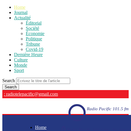
Home
Journal
Actualité
Éditorial
Société
Économie
Politique
Tribune
Covid-19
Dernière Heure
Culture
Monde
Sport
Search
: radiotelepacific@gmail.com
Radio Pacific 101.5 fm
Home
Radio Pacific 101.5 fm - En direct