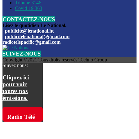
Les funérailles du journaliste Jimmy Jean tué lors de l’atta
Tribune
3146
par les bandits
Covid-19
363
CONTACTEZ-NOUS
Des échanges de tirs entre les forces de l’ordre et des ban
signalés, mercredi
Lisez le quotidien Le National.
:
publicite@lenational.ht
:
publicitelenational@gmail.com
:
L’ancien directeur general de la police nationale d’Haiti, M
radiotelepacific@gmail.com
a été intronisé, mardi
SUIVEZ-NOUS
L’ex député Prophane Victor sous les verrous de la PNH. Il a
Copyright ©2021 Tous droits réservés Techno Group
dimanche par la DCPJ
Suivez nous!
Plus de 700 nouveaux policiers ont été gradués, vendredi, 
Cliquez ici
de Police nationale d’Haiti
pour voir
toutes nos
Le gouvernement américain a décidé de rembourser les fr
émissions.
dossier pour près de 100.000 migrants
La commission municipale de Pétion-Ville informe avoir pri
Radio Télé
mesures pour renforcer la sécurité
Pacific sur
L’Administration fédérale de l’Aviation (FAA) a atténué l’int
vols vers Haïti