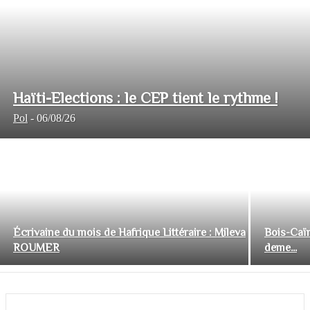
Haïti-Elections : le CEP tient le rythme !
Pol
-
06/08/26
Écrivaine du mois de Hafrique Littéraire : Mileva
Bois-Caïm
ROUMER
deme...