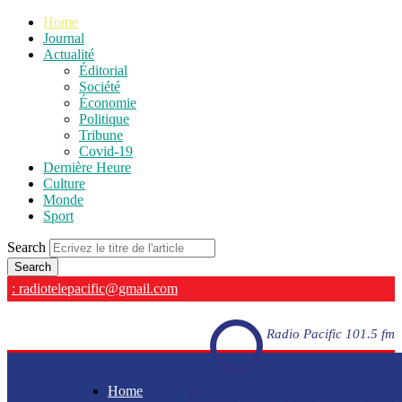
Home
Journal
Actualité
Éditorial
Société
Économie
Politique
Tribune
Covid-19
Dernière Heure
Culture
Monde
Sport
Search
: radiotelepacific@gmail.com
Radio Pacific 101.5 fm
Home
Radio Pacific 101.5 fm - En direct