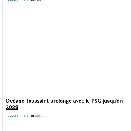
Océane Toussaint prolonge avec le PSG jusqu’en
2028
Gérald Bordes
-
06/08/26