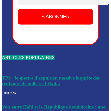
Dieu, le mardi 2 juin.
Leslie Voltaire annonce la remise du pouvoir le 7 février, s
du 3 avril 2024
Médecins Sans Frontières (MSF) annonce la suspension de 
à Bel-Air
Nouveau Numéro d’Identification pour toute demande ou
renouvellement de passeport en Haïti
ARTICLES POPULAIRES
Le consul haïtien à Santiago démissionne, dénonçant les dif
migratoires des Haïtiens
Les forces de l’ordre ont lancé une vaste opération dans le
de Bel-Air et Bas-Delmas
TPS : le spectre d'expulsion massive inquiète des
centaines de milliers d'Haït...
Les forces de l’ordre ont réussi à neutraliser plusieurs ban
cadre d’une opération
18/07/26
Le CEP a publié mardi le nouveau calendrier électoral pour
Vols entre Haïti et la République dominicaine : une
l’organisation des élections dans le pays