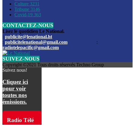
Culture
3231
Les funérailles du journaliste Jimmy Jean tué lors de l’atta
Tribune
3146
par les bandits
Covid-19
363
CONTACTEZ-NOUS
Des échanges de tirs entre les forces de l’ordre et des ban
signalés, mercredi
Lisez le quotidien Le National.
:
publicite@lenational.ht
:
publicitelenational@gmail.com
:
L’ancien directeur general de la police nationale d’Haiti, M
radiotelepacific@gmail.com
a été intronisé, mardi
SUIVEZ-NOUS
L’ex député Prophane Victor sous les verrous de la PNH. Il a
Copyright ©2021 Tous droits réservés Techno Group
dimanche par la DCPJ
Suivez nous!
Plus de 700 nouveaux policiers ont été gradués, vendredi, 
Cliquez ici
de Police nationale d’Haiti
pour voir
toutes nos
Le gouvernement américain a décidé de rembourser les fr
émissions.
dossier pour près de 100.000 migrants
La commission municipale de Pétion-Ville informe avoir pri
Radio Télé
mesures pour renforcer la sécurité
Pacific sur
L’Administration fédérale de l’Aviation (FAA) a atténué l’int