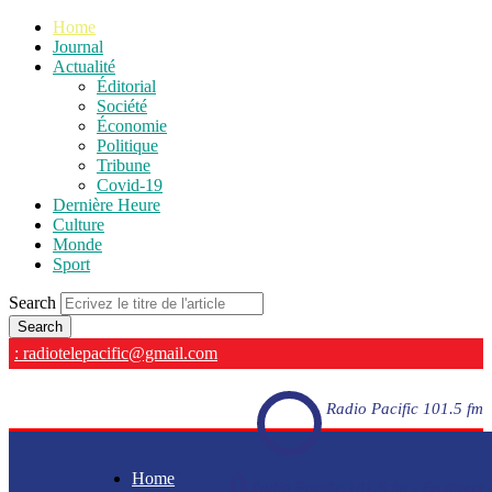
Home
Journal
Actualité
Éditorial
Société
Économie
Politique
Tribune
Covid-19
Dernière Heure
Culture
Monde
Sport
Search
: radiotelepacific@gmail.com
Radio Pacific 101.5 fm
Home
Radio Pacific 101.5 fm - En direct