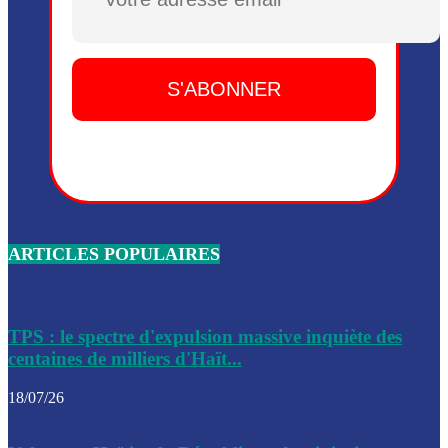
Plusieurs drones explosifs ont été largués dans la zone de 
Dieu, le mardi 2 juin.
Leslie Voltaire annonce la remise du pouvoir le 7 février, s
du 3 avril 2024
Médecins Sans Frontières (MSF) annonce la suspension de 
à Bel-Air
Nouveau Numéro d’Identification pour toute demande ou
renouvellement de passeport en Haïti
ARTICLES POPULAIRES
Le consul haïtien à Santiago démissionne, dénonçant les dif
migratoires des Haïtiens
Les forces de l’ordre ont lancé une vaste opération dans le
de Bel-Air et Bas-Delmas
TPS : le spectre d'expulsion massive inquiète des
centaines de milliers d'Haït...
Les forces de l’ordre ont réussi à neutraliser plusieurs ban
cadre d’une opération
18/07/26
Le CEP a publié mardi le nouveau calendrier électoral pour