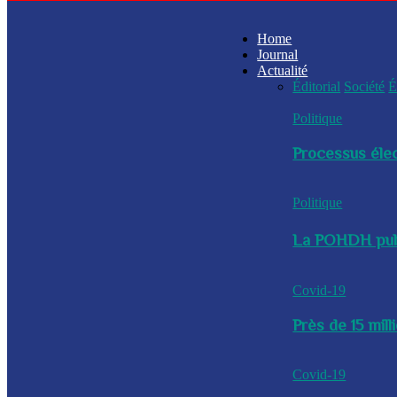
Home
Journal
Actualité
Éditorial
Société
É
Politique
Processus élec
Politique
La POHDH publi
Covid-19
Près de 15 mil
Covid-19