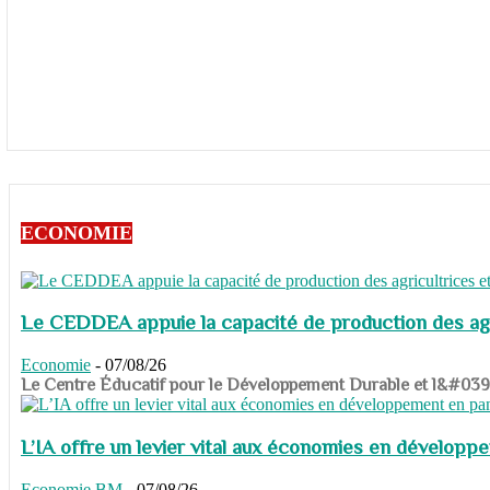
ECONOMIE
Le CEDDEA appuie la capacité de production des agri
Economie
-
07/08/26
​​​​​​​Le Centre Éducatif pour le Développement Durable et l&#
L’IA offre un levier vital aux économies en dévelop
Economie
BM
-
07/08/26