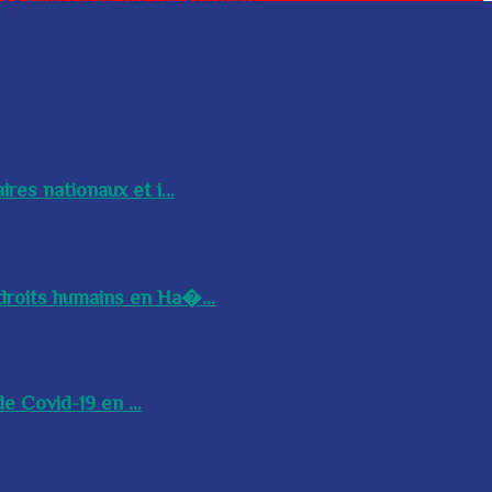
res nationaux et i...
droits humains en Ha�...
e Covid-19 en ...