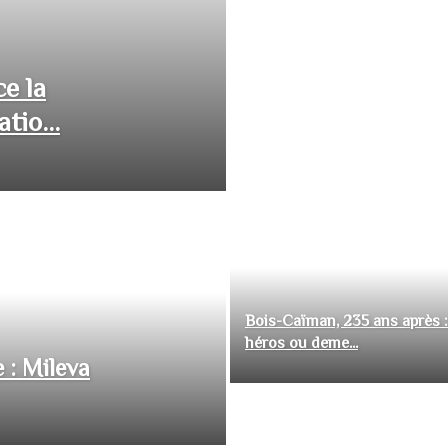
ce la
tio...
Bois-Caïman, 235 ans après :
héros ou deme...
 : Mileva