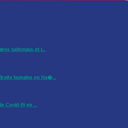
res nationaux et i...
droits humains en Ha�...
e Covid-19 en ...