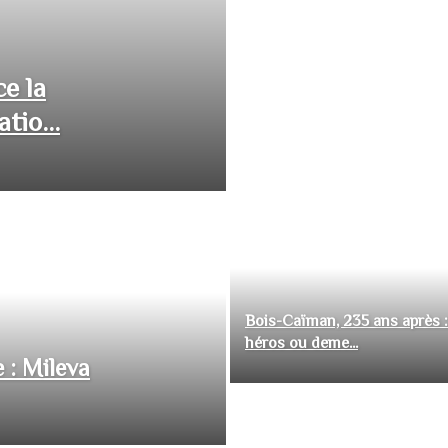
ce la
tio...
Bois-Caïman, 235 ans après :
héros ou deme...
 : Mileva