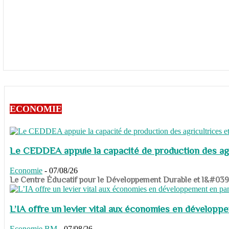
ECONOMIE
Le CEDDEA appuie la capacité de production des agri
Economie
-
07/08/26
​​​​​​​Le Centre Éducatif pour le Développement Durable et l&#
L’IA offre un levier vital aux économies en dévelop
Economie
BM
-
07/08/26