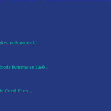
res nationaux et i...
droits humains en Ha�...
e Covid-19 en ...