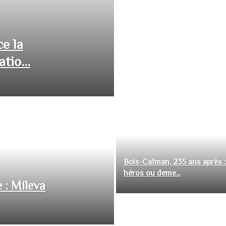
ce la
tio...
Bois-Caïman, 235 ans après :
héros ou deme...
 : Mileva