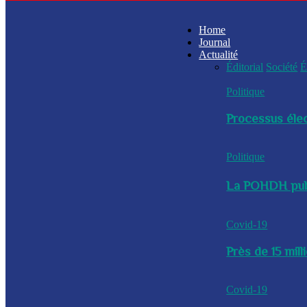
Home
Journal
Actualité
Éditorial
Société
É
Politique
Processus élec
Politique
La POHDH publi
Covid-19
Près de 15 mil
Covid-19