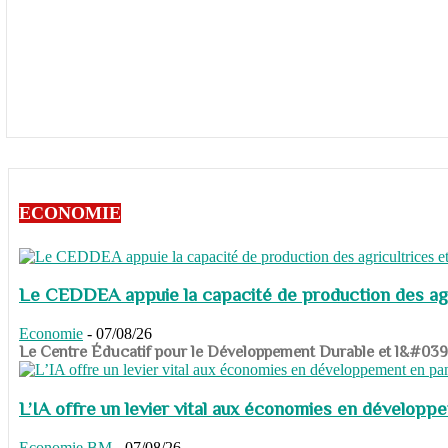
ECONOMIE
Le CEDDEA appuie la capacité de production des agri
Economie
-
07/08/26
​​​​​​​Le Centre Éducatif pour le Développement Durable et l&#
L’IA offre un levier vital aux économies en dévelop
Economie
BM
-
07/08/26