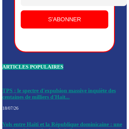
Dieu, le mardi 2 juin.
Leslie Voltaire annonce la remise du pouvoir le 7 février, s
du 3 avril 2024
Médecins Sans Frontières (MSF) annonce la suspension de 
à Bel-Air
Nouveau Numéro d’Identification pour toute demande ou
renouvellement de passeport en Haïti
ARTICLES POPULAIRES
Le consul haïtien à Santiago démissionne, dénonçant les dif
migratoires des Haïtiens
Les forces de l’ordre ont lancé une vaste opération dans le
de Bel-Air et Bas-Delmas
TPS : le spectre d'expulsion massive inquiète des
centaines de milliers d'Haït...
Les forces de l’ordre ont réussi à neutraliser plusieurs ban
cadre d’une opération
18/07/26
Le CEP a publié mardi le nouveau calendrier électoral pour
Vols entre Haïti et la République dominicaine : une
l’organisation des élections dans le pays