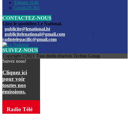
Les funérailles du journaliste Jimmy Jean tué lors de l’atta
Tribune
3146
par les bandits
Covid-19
363
CONTACTEZ-NOUS
Des échanges de tirs entre les forces de l’ordre et des ban
signalés, mercredi
Lisez le quotidien Le National.
:
publicite@lenational.ht
:
publicitelenational@gmail.com
:
L’ancien directeur general de la police nationale d’Haiti, M
radiotelepacific@gmail.com
a été intronisé, mardi
SUIVEZ-NOUS
L’ex député Prophane Victor sous les verrous de la PNH. Il a
Copyright ©2021 Tous droits réservés Techno Group
dimanche par la DCPJ
Suivez nous!
Plus de 700 nouveaux policiers ont été gradués, vendredi, 
Cliquez ici
de Police nationale d’Haiti
pour voir
toutes nos
Le gouvernement américain a décidé de rembourser les fr
émissions.
dossier pour près de 100.000 migrants
La commission municipale de Pétion-Ville informe avoir pri
Radio Télé
mesures pour renforcer la sécurité
Pacific sur
L’Administration fédérale de l’Aviation (FAA) a atténué l’int
vols vers Haïti