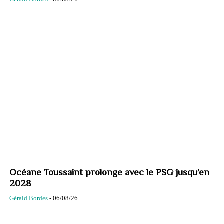
Océane Toussaint prolonge avec le PSG jusqu’en
2028
Gérald Bordes
-
06/08/26