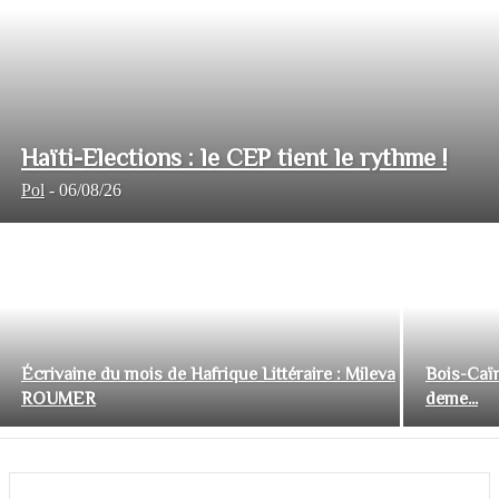
Haïti-Elections : le CEP tient le rythme !
Pol
-
06/08/26
Écrivaine du mois de Hafrique Littéraire : Mileva
Bois-Caïm
ROUMER
deme...