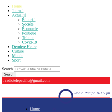
Home
Journal
Actualité
Éditorial
Société
Économie
Politique
Tribune
Covid-19
Dernière Heure
Culture
Monde
Sport
Search
: radiotelepacific@gmail.com
Radio Pacific 101.5 fm
Home
Radio Pacific 101.5 fm - En direct