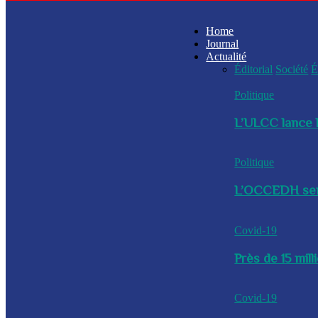
Home
Journal
Actualité
Éditorial
Société
É
Politique
L’ULCC lance l
Politique
L’OCCEDH sensi
Covid-19
Près de 15 mil
Covid-19