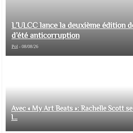
L’ULCC lance la deuxième édition d
d’été anticorruption
Pol
-
08/08/26
Avec « My Art Beats »: Rachelle Scott se 
l...